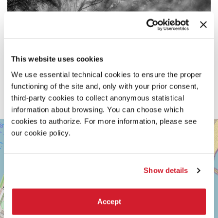
This website uses cookies
We use essential technical cookies to ensure the proper
functioning of the site and, only with your prior consent,
third-party cookies to collect anonymous statistical
information about browsing. You can choose which
cookies to authorize. For more information, please see
SALA
+
our cookie policy.
DARSENA
−
LUNGOMARE
MARCONI
30126
Show details
LIDO
DI
VENEZIA
Accept
TEL.
0415218711