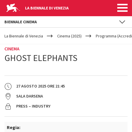
LA BIENNALE DI VENEZIA
BIENNALE CINEMA
YOUR
Salta al contenuto principale
ARE
La Biennale di Venezia
Cinema (2025)
Programma (Accredit
HERE
CINEMA
GHOST ELEPHANTS
27 AGOSTO 2025
ORE
21:45
SALA DARSENA
PRESS – INDUSTRY
Regia: