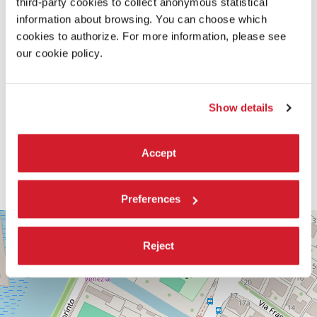
third-party cookies to collect anonymous statistical
information about browsing. You can choose which
cookies to authorize. For more information, please see
our cookie policy.
Show details
Accept
Preferences
PALABIENNALE
+
VIA
Reject
−
SANDRO
GALLO
86
30126
LIDO