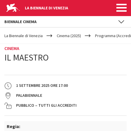
LA BIENNALE DI VENEZIA
BIENNALE CINEMA
YOUR
Salta al contenuto principale
ARE
La Biennale di Venezia
Cinema (2025)
Programma (Accredit
HERE
CINEMA
IL MAESTRO
1 SETTEMBRE 2025
ORE
17:00
PALABIENNALE
PUBBLICO – TUTTI GLI ACCREDITI
Regia: