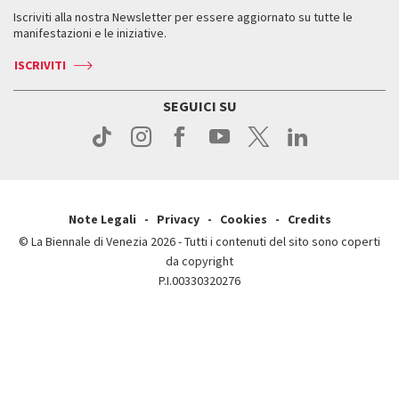
Servizi al pubblico
Iscriviti alla nostra Newsletter per essere aggiornato su tutte le
Contatti
Biglietti
Orari e sedi
Come raggiungerci
manifestazioni e le iniziative.
Press
Servizi al pubblico
News
Contatti
ISCRIVITI
Come raggiungerci
Servizi al pubblico
Press
Contatti
Come raggiungerci
SEGUICI SU
Press
Contatti
Press
Note Legali
Privacy
Cookies
Credits
© La Biennale di Venezia 2026 - Tutti i contenuti del sito sono coperti
da copyright
P.I.00330320276