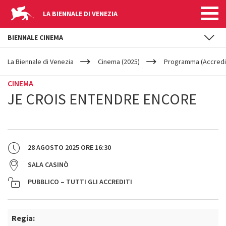
LA BIENNALE DI VENEZIA
BIENNALE CINEMA
YOUR
Salta al contenuto principale
ARE
La Biennale di Venezia
Cinema (2025)
Programma (Accredit
HERE
CINEMA
JE CROIS ENTENDRE ENCORE
28 AGOSTO 2025
ORE
16:30
SALA CASINÒ
PUBBLICO – TUTTI GLI ACCREDITI
Regia: