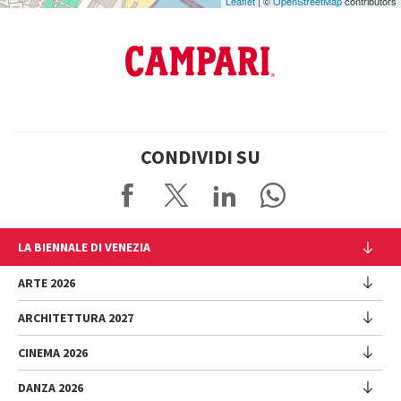
Leaflet
| ©
OpenStreetMap
contributors
CONDIVIDI SU
LA BIENNALE DI VENEZIA
L'Istituzione
ARTE 2026
Cariche istituzionali
ARCHITETTURA 2027
Esposizione
Storia
Direttrice
Luoghi
CINEMA 2026
Mostra
Intervento di Pietrangelo Buttafuoco
Sponsorship
Biennale College Architettura
DANZA 2026
Intervento di Koyo Kouoh / La squadra di Koyo Kouoh
Mostra
Bacheca Biennale