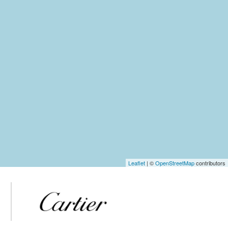
Leaflet
| ©
OpenStreetMap
contributors