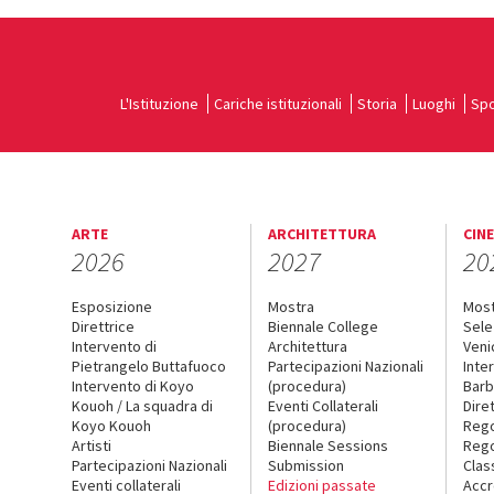
L'Istituzione
Cariche istituzionali
Storia
Luoghi
Spo
ARTE
ARCHITETTURA
CIN
2026
2027
20
Esposizione
Mostra
Mos
Direttrice
Biennale College
Sele
Intervento di
Architettura
Veni
Pietrangelo Buttafuoco
Partecipazioni Nazionali
Inte
Intervento di Koyo
(procedura)
Barb
Kouoh / La squadra di
Eventi Collaterali
Dire
Koyo Kouoh
(procedura)
Reg
Artisti
Biennale Sessions
Rego
Partecipazioni Nazionali
Submission
Clas
Eventi collaterali
Edizioni passate
Accr