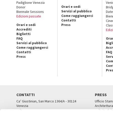
Padiglione Venezia
Veni
Orari e sedi
Donor
Brid
Servizi al pubblico
Biennale Sessions
Date
Come raggiungerci
Edizioni passate
Bien
Contatti
Cin
Orari e sedi
Press
Clas
Accrediti
Ediz
Biglietti
FAQ
Orar
Servizi al pubblico
Bigl
Come raggiungerci
Accr
Contatti
FAQ
Press
Serv
Com
Con
Pre
CONTATTI
PRESS
Ca’ Giustinian, San Marco 1364/A - 30124
Ufficio Stam
Venezia
Architettura
Tel. 041 5218711
Ca’ Giustini