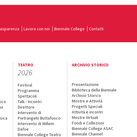
rasparenza
Lavora con noi
Biennale College
Contatti
TEATRO
ARCHIVIO STORICO
2026
Presentazione
Festival
Biblioteca della Biennale
Programma
Archivio Storico
Spettacoli
Mostre e Attività
uoco
Talk - Incontri
Progetti Speciali
na
Direttore
Attività e incontri
Intervento di
Mostre Virtuali
sica
Pietrangelo Buttafuoco
Fondi e Collezioni
Intervento di Willem
Biennale College ASAC
Dafoe
Biennale Channel
Biennale College Teatro