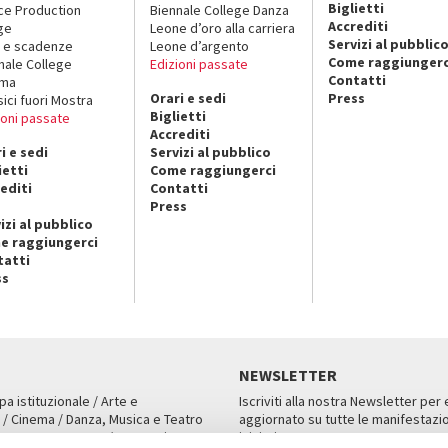
Biglietti
ce Production
Biennale College Danza
Accrediti
ge
Leone d’oro alla carriera
Servizi al pubblic
 e scadenze
Leone d’argento
Come raggiungerc
nale College
Edizioni passate
Contatti
ema
Orari e sedi
Press
sici fuori Mostra
Biglietti
ioni passate
Accrediti
i e sedi
Servizi al pubblico
ietti
Come raggiungerci
editi
Contatti
Press
izi al pubblico
e raggiungerci
tatti
ss
NEWSLETTER
pa istituzionale / Arte e
Iscriviti alla nostra Newsletter per
 / Cinema / Danza, Musica e Teatro
aggiornato su tutte le manifestazio
an, San Marco 1364/A, Venezia
iniziative.