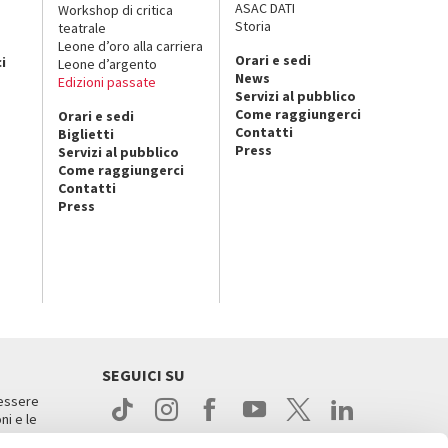
ASAC DATI
Workshop di critica
Storia
teatrale
o
Leone d’oro alla carriera
Orari e sedi
i
Leone d’argento
News
Edizioni passate
Servizi al pubblico
Come raggiungerci
Orari e sedi
Contatti
Biglietti
Press
Servizi al pubblico
Come raggiungerci
Contatti
Press
SEGUICI SU
 essere
ni e le