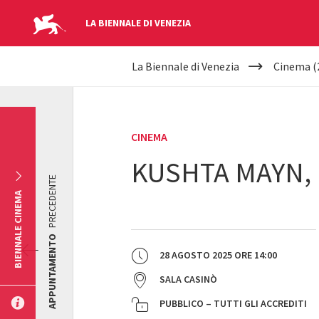
LA BIENNALE DI VENEZIA
YOUR
Salta al contenuto principale
La Biennale di Venezia
Cinema (
ARE
HERE
CINEMA
KUSHTA MAYN, 
PRECEDENTE
BIENNALE CINEMA
APPUNTAMENTO
28 AGOSTO 2025
ORE
14:00
SALA CASINÒ
PUBBLICO – TUTTI GLI ACCREDITI