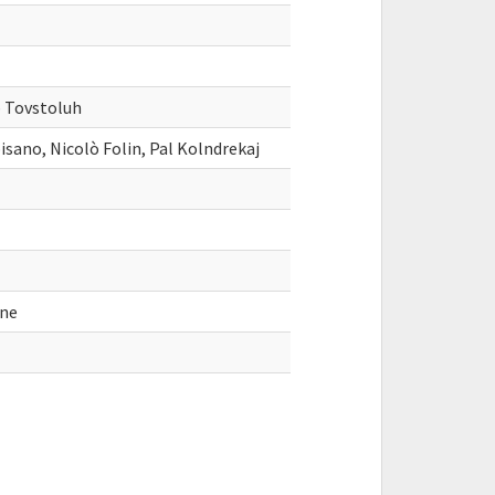
b Tovstoluh
sano, Nicolò Folin, Pal Kolndrekaj
one