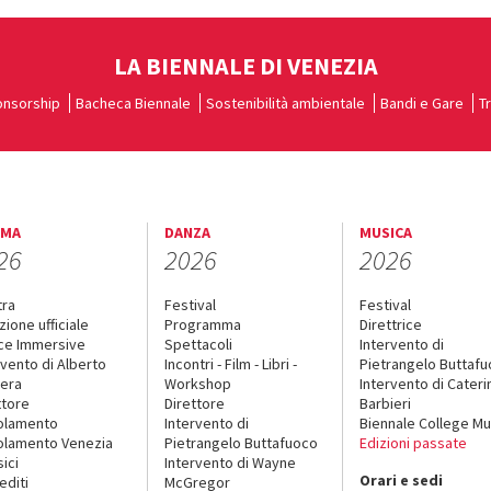
LA BIENNALE DI VENEZIA
nsorship
Bacheca Biennale
Sostenibilità ambientale
Bandi e Gare
T
EMA
DANZA
MUSICA
26
2026
2026
tra
Festival
Festival
zione ufficiale
Programma
Direttrice
ce Immersive
Spettacoli
Intervento di
rvento di Alberto
Incontri - Film - Libri -
Pietrangelo Buttaf
era
Workshop
Intervento di Cateri
ttore
Direttore
Barbieri
olamento
Intervento di
Biennale College Mu
lamento Venezia
Pietrangelo Buttafuoco
Edizioni passate
sici
Intervento di Wayne
Orari e sedi
editi
McGregor