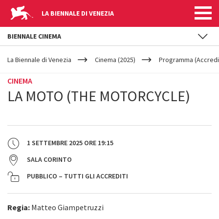
LA BIENNALE DI VENEZIA
BIENNALE CINEMA
YOUR
Salta al contenuto principale
ARE
La Biennale di Venezia
Cinema (2025)
Programma (Accredit
HERE
CINEMA
LA MOTO (THE MOTORCYCLE)
1 SETTEMBRE 2025
ORE
19:15
SALA CORINTO
PUBBLICO – TUTTI GLI ACCREDITI
Regia:
Matteo Giampetruzzi