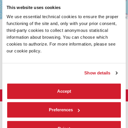
This website uses cookies
We use essential technical cookies to ensure the proper
Leaflet
| ©
OpenStreetMap
contributors
functioning of the site and, only with your prior consent,
third-party cookies to collect anonymous statistical
information about browsing. You can choose which
cookies to authorize. For more information, please see
our cookie policy.
CONDIVIDI SU
Show details
Accept
LA BIENNALE DI VENEZIA
L'Istituzione
ARTE 2026
Preferences
Cariche istituzionali
ARCHITETTURA 2027
Esposizione
Storia
Direttrice