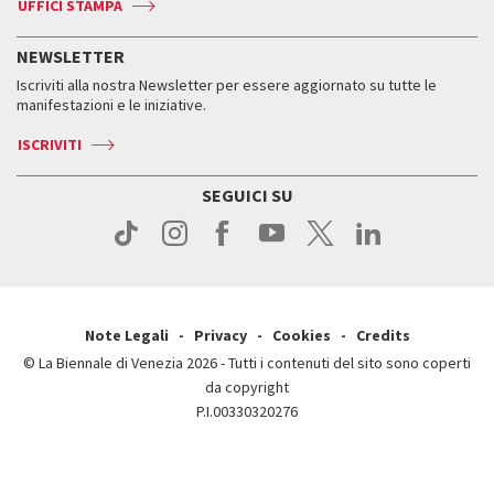
Accrediti
Edizioni passate
UFFICI STAMPA
ASAC DATI
Press
Accrediti
Press
Servizi al pubblico
Storia
FAQ
NEWSLETTER
Come raggiungerci
Orari e sedi
Servizi al pubblico
Iscriviti alla nostra Newsletter per essere aggiornato su tutte le
Contatti
Biglietti
Orari e sedi
Come raggiungerci
manifestazioni e le iniziative.
Press
Servizi al pubblico
News
Contatti
ISCRIVITI
Come raggiungerci
Servizi al pubblico
Press
Contatti
Come raggiungerci
SEGUICI SU
Press
Contatti
Press
Note Legali
Privacy
Cookies
Credits
© La Biennale di Venezia 2026 - Tutti i contenuti del sito sono coperti
da copyright
P.I.00330320276