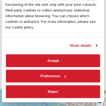
SCOPRI DI PIÙ SUL FILM
functioning of the site and, only with your prior consent,
third-party cookies to collect anonymous statistical
information about browsing. You can choose which
cookies to authorize. For more information, please see
our cookie policy.
Show details
Accept
Preferences
Reject
SALA
+
CORINTO
−
Via