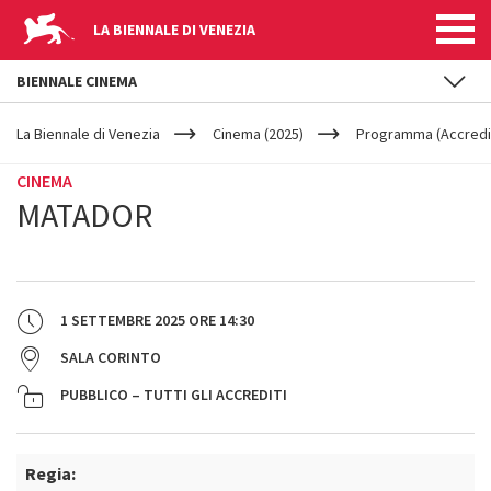
LA BIENNALE DI VENEZIA
BIENNALE CINEMA
YOUR
Salta al contenuto principale
ARE
La Biennale di Venezia
Cinema (2025)
Programma (Accredit
HERE
CINEMA
MATADOR
1 SETTEMBRE 2025
ORE
14:30
SALA CORINTO
PUBBLICO – TUTTI GLI ACCREDITI
Regia: