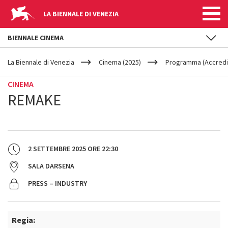
LA BIENNALE DI VENEZIA
BIENNALE CINEMA
YOUR
Salta al contenuto principale
ARE
La Biennale di Venezia
Cinema (2025)
Programma (Accredit
HERE
CINEMA
REMAKE
2 SETTEMBRE 2025
ORE
22:30
SALA DARSENA
PRESS – INDUSTRY
Regia: