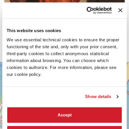
This website uses cookies
We use essential technical cookies to ensure the proper
functioning of the site and, only with your prior consent,
third-party cookies to collect anonymous statistical
information about browsing. You can choose which
SALA
cookies to authorize. For more information, please see
+
DARSENA
our cookie policy.
−
LUNGOMARE
MARCONI
30126
LIDO
Show details
DI
VENEZIA
TEL.
Accept
0415218711
info@labiennale.org