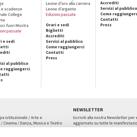
Accrediti
ge
Leone d’oro alla carriera
Servizi al pubblic
 e scadenze
Leone d’argento
Come raggiungerc
nale College
Edizioni passate
Contatti
ema
Orari e sedi
Press
sici fuori Mostra
Biglietti
ioni passate
Accrediti
i e sedi
Servizi al pubblico
ietti
Come raggiungerci
editi
Contatti
Press
izi al pubblico
e raggiungerci
tatti
ss
NEWSLETTER
pa istituzionale / Arte e
Iscriviti alla nostra Newsletter per
 / Cinema / Danza, Musica e Teatro
aggiornato su tutte le manifestazio
an, San Marco 1364/A, Venezia
iniziative.