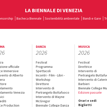
LA BIENNALE DI VENEZIA
nsorship
Bacheca Biennale
Sostenibilità ambientale
Bandi e Gare
T
EMA
DANZA
MUSICA
26
2026
2026
tra
Festival
Festival
zione ufficiale
Programma
Direttrice
ce Immersive
Spettacoli
Intervento di
rvento di Alberto
Incontri - Film - Libri -
Pietrangelo Buttaf
era
Workshop
Intervento di Cateri
ttore
Direttore
Barbieri
olamento
Intervento di
Biennale College Mu
lamento Venezia
Pietrangelo Buttafuoco
Edizioni passate
sici
Intervento di Wayne
Orari e sedi
editi
McGregor
Biglietti
ce Production
Biennale College Danza