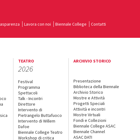
rasparenza
Lavora con noi
Biennale College
Contatti
TEATRO
ARCHIVIO STORICO
2026
Presentazione
Festival
Biblioteca della Biennale
Programma
Archivio Storico
Spettacoli
Mostre e Attività
uoco
Talk - Incontri
Progetti Speciali
na
Direttore
Attività e incontri
Intervento di
Mostre Virtuali
sica
Pietrangelo Buttafuoco
Fondi e Collezioni
Intervento di Willem
Biennale College ASAC
Dafoe
Biennale Channel
Biennale College Teatro
ASAC DATI
Workshop di critica