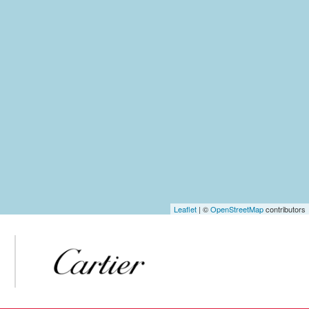
Leaflet
| ©
OpenStreetMap
contributors