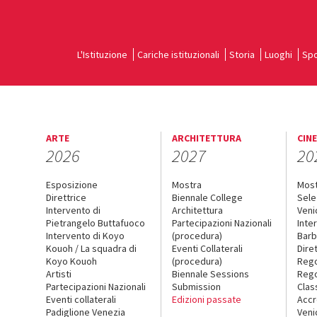
L'Istituzione
Cariche istituzionali
Storia
Luoghi
Spo
ARTE
ARCHITETTURA
CIN
2026
2027
20
Esposizione
Mostra
Mos
Direttrice
Biennale College
Sele
Intervento di
Architettura
Veni
Pietrangelo Buttafuoco
Partecipazioni Nazionali
Inte
Intervento di Koyo
(procedura)
Barb
Kouoh / La squadra di
Eventi Collaterali
Dire
Koyo Kouoh
(procedura)
Reg
Artisti
Biennale Sessions
Rego
Partecipazioni Nazionali
Submission
Clas
Eventi collaterali
Edizioni passate
Accr
Padiglione Venezia
Veni