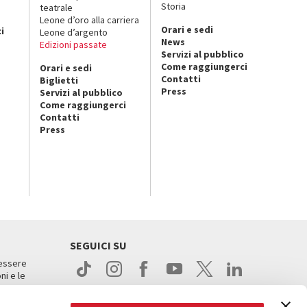
Storia
teatrale
o
Leone d’oro alla carriera
Orari e sedi
i
Leone d’argento
News
Edizioni passate
Servizi al pubblico
Come raggiungerci
Orari e sedi
Contatti
Biglietti
Press
Servizi al pubblico
Come raggiungerci
Contatti
Press
SEGUICI SU
 essere
ni e le