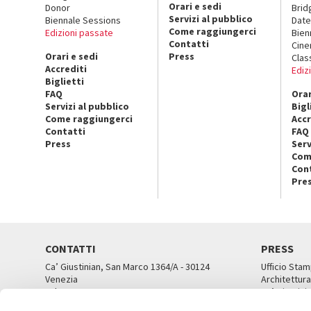
Orari e sedi
Donor
Brid
Servizi al pubblico
Biennale Sessions
Date
Come raggiungerci
Edizioni passate
Bien
Contatti
Cin
Orari e sedi
Press
Clas
Accrediti
Ediz
Biglietti
FAQ
Orar
Servizi al pubblico
Bigl
Come raggiungerci
Accr
Contatti
FAQ
Press
Serv
Com
Con
Pre
CONTATTI
PRESS
Ca’ Giustinian, San Marco 1364/A - 30124
Ufficio Stam
Venezia
Architettura
Tel. 041 5218711
Ca’ Giustini
email info@labiennale.org