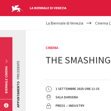
LA BIENNALE DI VENEZIA
YOUR
Salta al contenuto principale
La Biennale di Venezia
Cinema (
ARE
HERE
CINEMA
THE SMASHING
PRECEDENTE
BIENNALE CINEMA
APPUNTAMENTO
1 SETTEMBRE 2025
ORE
11:15
SALA DARSENA
PRESS – INDUSTRY