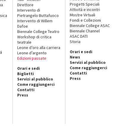
Progetti Speciali
na
Direttore
Attività e incontri
Intervento di
Mostre Virtuali
sica
Pietrangelo Buttafuoco
Fondi e Collezioni
Intervento di Willem
Biennale College ASAC
Dafoe
Biennale Channel
Biennale College Teatro
ASAC DATI
Workshop di critica
Storia
teatrale
o
Leone d’oro alla carriera
Orari e sedi
i
Leone d’argento
News
Edizioni passate
Servizi al pubblico
Come raggiungerci
Orari e sedi
Contatti
Biglietti
Press
Servizi al pubblico
Come raggiungerci
Contatti
Press