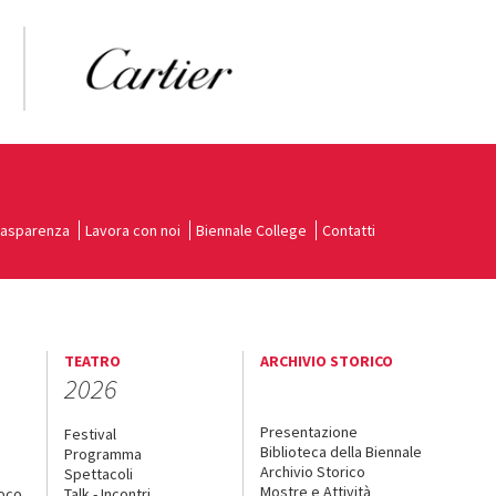
rasparenza
Lavora con noi
Biennale College
Contatti
TEATRO
ARCHIVIO STORICO
2026
Presentazione
Festival
Biblioteca della Biennale
Programma
Archivio Storico
Spettacoli
Mostre e Attività
uoco
Talk - Incontri