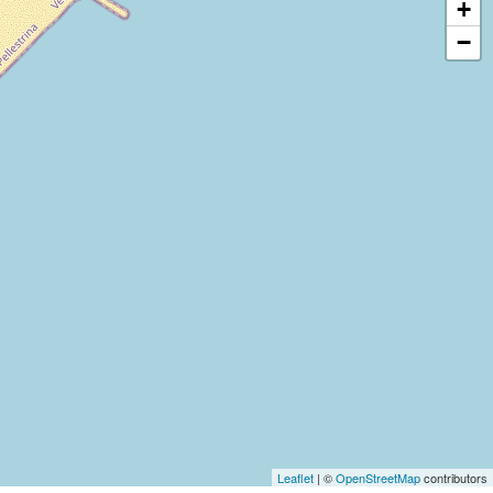
+
−
Leaflet
| ©
OpenStreetMap
contributors