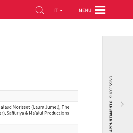
MENU
IT
SUCCESSIVO
APPUNTAMENTO
Salaud Morisset (Laura Jumel), The
), Saffuriya & Ma’alul Productions