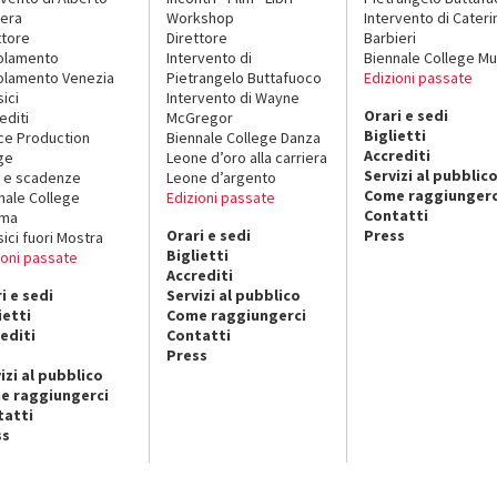
era
Workshop
Intervento di Cateri
ttore
Direttore
Barbieri
olamento
Intervento di
Biennale College Mu
lamento Venezia
Pietrangelo Buttafuoco
Edizioni passate
sici
Intervento di Wayne
Orari e sedi
editi
McGregor
Biglietti
ce Production
Biennale College Danza
Accrediti
ge
Leone d’oro alla carriera
Servizi al pubblic
 e scadenze
Leone d’argento
Come raggiungerc
nale College
Edizioni passate
Contatti
ema
Orari e sedi
Press
sici fuori Mostra
Biglietti
ioni passate
Accrediti
i e sedi
Servizi al pubblico
ietti
Come raggiungerci
editi
Contatti
Press
izi al pubblico
e raggiungerci
tatti
ss