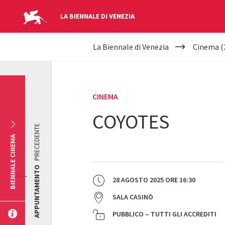
LA BIENNALE DI VENEZIA
YOUR
Salta al contenuto principale
La Biennale di Venezia
Cinema (
ARE
HERE
CINEMA
COYOTES
PRECEDENTE
BIENNALE CINEMA
APPUNTAMENTO
28 AGOSTO 2025
ORE
16:30
SALA CASINÒ
PUBBLICO – TUTTI GLI ACCREDITI