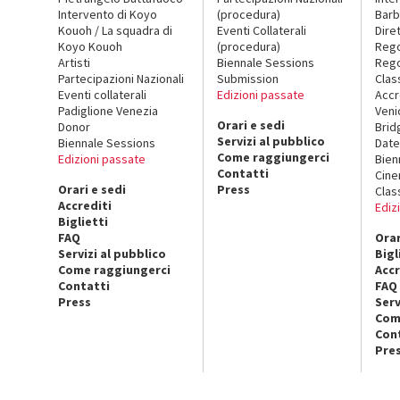
Intervento di Koyo
(procedura)
Barb
Kouoh / La squadra di
Eventi Collaterali
Dire
Koyo Kouoh
(procedura)
Reg
Artisti
Biennale Sessions
Rego
Partecipazioni Nazionali
Submission
Clas
Eventi collaterali
Edizioni passate
Accr
Padiglione Venezia
Veni
Orari e sedi
Donor
Brid
Servizi al pubblico
Biennale Sessions
Date
Come raggiungerci
Edizioni passate
Bien
Contatti
Cin
Orari e sedi
Press
Clas
Accrediti
Ediz
Biglietti
FAQ
Orar
Servizi al pubblico
Bigl
Come raggiungerci
Accr
Contatti
FAQ
Press
Serv
Com
Con
Pre