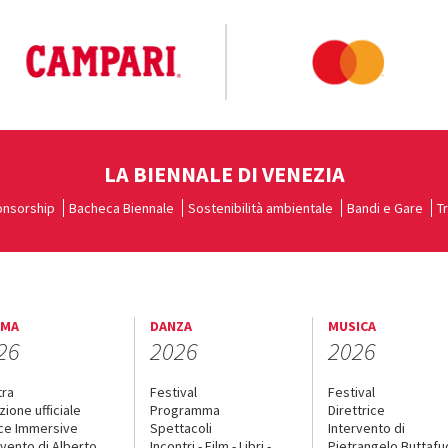
LA BIENNALE DI VENEZIA
nsorship
Bacheca Biennale
Sostenibilità ambientale
Bandi e Gare
T
EMA
DANZA
MUSICA
26
2026
2026
tra
Festival
Festival
zione ufficiale
Programma
Direttrice
ce Immersive
Spettacoli
Intervento di
rvento di Alberto
Incontri - Film - Libri -
Pietrangelo Buttaf