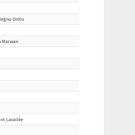
 Regno Unito
na Marwan
ent Lavallée