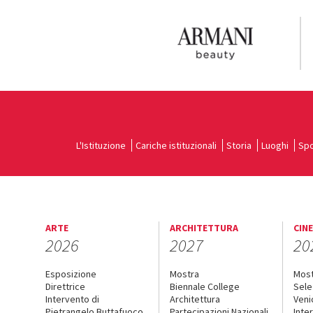
L'Istituzione
Cariche istituzionali
Storia
Luoghi
Spo
ARTE
ARCHITETTURA
CIN
2026
2027
20
Esposizione
Mostra
Mos
Direttrice
Biennale College
Sele
Intervento di
Architettura
Veni
Pietrangelo Buttafuoco
Partecipazioni Nazionali
Inte