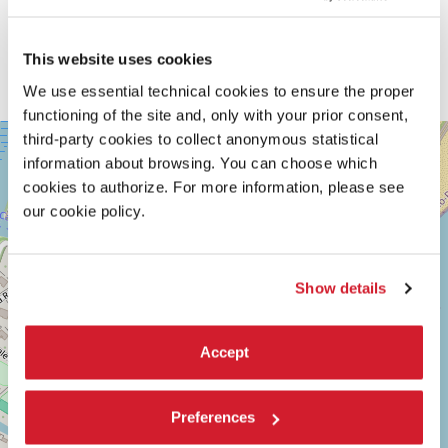
This website uses cookies
We use essential technical cookies to ensure the proper
functioning of the site and, only with your prior consent,
SALA
third-party cookies to collect anonymous statistical
+
CASINÒ
information about browsing. You can choose which
−
LUNGOMARE
cookies to authorize. For more information, please see
MARCONI
our cookie policy.
30126
LIDO
DI
VENEZIA
Show details
TEL.
0415218711
info@labiennale.org
Accept
SCOPRI LA SEDE
Vedi
Preferences
su
Google