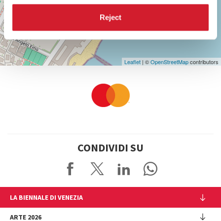
Maps
Reject
Leaflet
| ©
OpenStreetMap
contributors
CONDIVIDI SU
LA BIENNALE DI VENEZIA
L'Istituzione
ARTE 2026