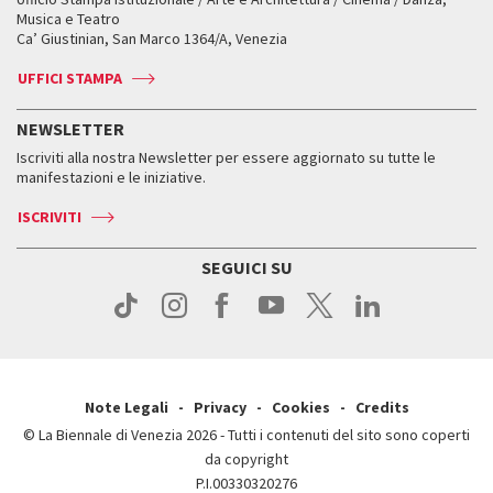
Fondi e Collezioni
Servizi al pubblico
Servizi al pubblico
Orari e sedi
Leone d’oro alla carriera
Musica e Teatro
Biennale College ASAC
Come raggiungerci
Orari e sedi
Come raggiungerci
Ca’ Giustinian, San Marco 1364/A, Venezia
Biglietti
Leone d’argento
Biennale Channel
Contatti
Biglietti
Contatti
Accrediti
Edizioni passate
UFFICI STAMPA
ASAC DATI
Press
Accrediti
Press
Servizi al pubblico
Storia
FAQ
NEWSLETTER
Come raggiungerci
Orari e sedi
Servizi al pubblico
Iscriviti alla nostra Newsletter per essere aggiornato su tutte le
Contatti
Biglietti
Orari e sedi
Come raggiungerci
manifestazioni e le iniziative.
Press
Servizi al pubblico
News
Contatti
ISCRIVITI
Come raggiungerci
Servizi al pubblico
Press
Contatti
Come raggiungerci
SEGUICI SU
Press
Contatti
Press
Note Legali
Privacy
Cookies
Credits
© La Biennale di Venezia 2026 - Tutti i contenuti del sito sono coperti
da copyright
P.I.00330320276