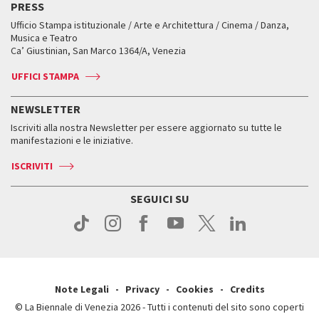
PRESS
Mostre Virtuali
FAQ
Edizioni passate
Accrediti
Workshop di critica teatrale
Ufficio Stampa istituzionale / Arte e Architettura / Cinema / Danza,
Fondi e Collezioni
Servizi al pubblico
Servizi al pubblico
Orari e sedi
Leone d’oro alla carriera
Musica e Teatro
Biennale College ASAC
Come raggiungerci
Orari e sedi
Come raggiungerci
Ca’ Giustinian, San Marco 1364/A, Venezia
Biglietti
Leone d’argento
Biennale Channel
Contatti
Biglietti
Contatti
Accrediti
Edizioni passate
UFFICI STAMPA
ASAC DATI
Press
Accrediti
Press
Servizi al pubblico
Storia
FAQ
NEWSLETTER
Come raggiungerci
Orari e sedi
Servizi al pubblico
Iscriviti alla nostra Newsletter per essere aggiornato su tutte le
Contatti
Biglietti
Orari e sedi
Come raggiungerci
manifestazioni e le iniziative.
Press
Servizi al pubblico
News
Contatti
ISCRIVITI
Come raggiungerci
Servizi al pubblico
Press
Contatti
Come raggiungerci
SEGUICI SU
Press
Contatti
Press
Note Legali
Privacy
Cookies
Credits
© La Biennale di Venezia 2026 - Tutti i contenuti del sito sono coperti