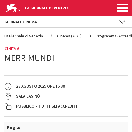
LA BIENNALE DI VENEZIA
BIENNALE CINEMA
YOUR
Salta al contenuto principale
ARE
La Biennale di Venezia
Cinema (2025)
Programma (Accredit
HERE
CINEMA
MERRIMUNDI
28 AGOSTO 2025
ORE
16:30
SALA CASINÒ
PUBBLICO – TUTTI GLI ACCREDITI
Regia: