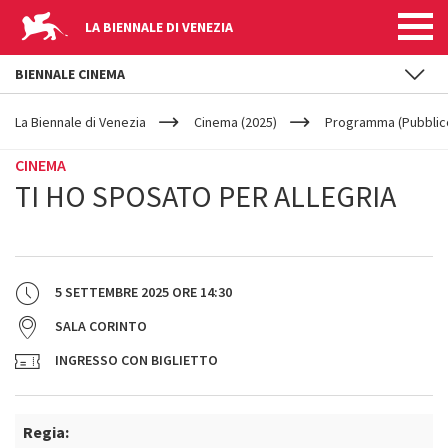
LA BIENNALE DI VENEZIA
BIENNALE CINEMA
YOUR
Salta al contenuto principale
ARE
La Biennale di Venezia
Cinema (2025)
Programma (Pubblic
HERE
CINEMA
TI HO SPOSATO PER ALLEGRIA
5 SETTEMBRE 2025
ORE
14:30
SALA CORINTO
INGRESSO CON BIGLIETTO
Regia: