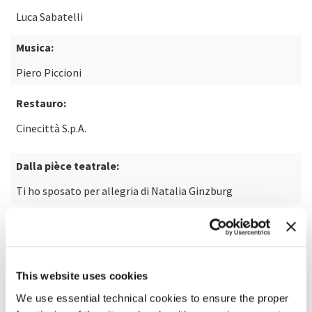
Luca Sabatelli
Musica:
Piero Piccioni
Restauro:
Cinecittà S.p.A.
Dalla pièce teatrale:
Ti ho sposato per allegria di Natalia Ginzburg
Laboratorio:
Cinecittà
This website uses cookies
SCOPRI DI PIÙ SUL FILM
We use essential technical cookies to ensure the proper