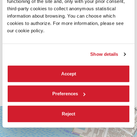
functioning of the site and, only with your prior consent,
third-party cookies to collect anonymous statistical
information about browsing. You can choose which
cookies to authorize. For more information, please see
our cookie policy.
Show details
Accept
Preferences
SALA
+
Reject
CORINTO
−
Via
Falier
4