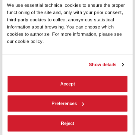
COMPAGNIE MARIE CHOUINARD - RADICAL
We use essential technical cookies to ensure the proper
VITALITY, SOLOS AND DUETS
functioning of the site and, only with your prior consent,
Marie Chouinard prosegue l’idea, inaugurata lo scorso anno, di
third-party cookies to collect anonymous statistical
attingere al proprio repertorio con la sua compagnia. (Replica)
information about browsing. You can choose which
cookies to authorize. For more information, please see
LEGGI TUTTO
our cookie policy.
DANZA
TEATRO PICCOLO ARSENALE
INGRESSO CON BIGLIETTO
Show details
Accept
Preferences
Reject