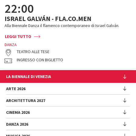
22:00
ISRAEL GALVÁN - FLA.CO.MEN
Alla Biennale Danza il flamenco contemporaneo di Israel Galván.
LEGGI TUTTO
DANZA
TEATRO ALLE TESE
INGRESSO CON BIGLIETTO
LA BIENNALE DI VENEZIA
L'Istituzione
ARTE 2026
Cariche istituzionali
ARCHITETTURA 2027
Esposizione
Storia
Direttrice
Luoghi
CINEMA 2026
Mostra
Intervento di Pietrangelo Buttafuoco
Sponsorship
Biennale College Architettura
DANZA 2026
Intervento di Koyo Kouoh / La squadra di Koyo Kouoh
Mostra
Bacheca Biennale
Partecipazioni Nazionali (procedura)
Artisti
Selezione ufficiale