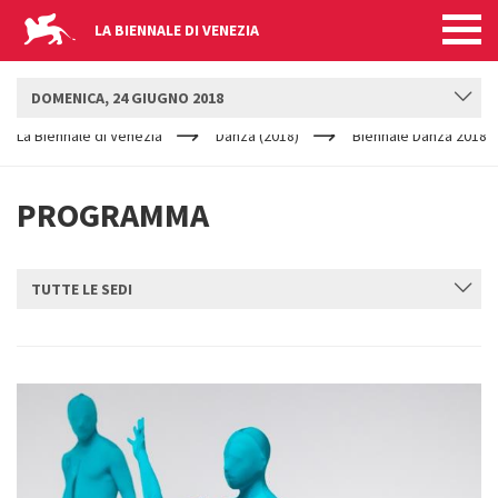
LA BIENNALE DI VENEZIA
BIENNALE DANZA
DOMENICA, 24 GIUGNO 2018
YOUR
Salta al contenuto principale
ARE
La Biennale di Venezia
Danza (2018)
Biennale Danza 2018
HERE
PROGRAMMA
TUTTE LE SEDI
INVIA