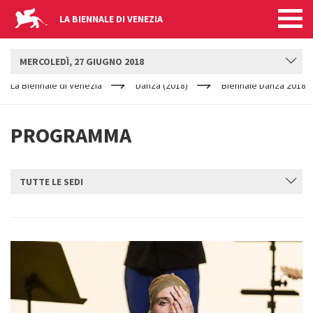
LA BIENNALE DI VENEZIA
BIENNALE DANZA
MERCOLEDÌ, 27 GIUGNO 2018
YOUR
Salta al contenuto principale
ARE
La Biennale di Venezia
Danza (2018)
Biennale Danza 2018
HERE
PROGRAMMA
TUTTE LE SEDI
INVIA