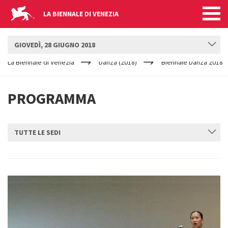
LA BIENNALE DI VENEZIA
BIENNALE DANZA
GIOVEDÌ, 28 GIUGNO 2018
YOUR
Salta al contenuto principale
ARE
La Biennale di Venezia
Danza (2018)
Biennale Danza 2018
HERE
PROGRAMMA
TUTTE LE SEDI
INVIA