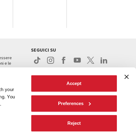
SEGUICI SU
 essere
ni e le
Accept
th your
ing. You
Preferences
.
ight
Reject