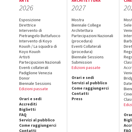
ARTE
ARCHITETTURA
CIN
2026
2027
20
Esposizione
Mostra
Mos
Direttrice
Biennale College
Sele
Intervento di
Architettura
Veni
Pietrangelo Buttafuoco
Partecipazioni Nazionali
Inte
Intervento di Koyo
(procedura)
Barb
Kouoh / La squadra di
Eventi Collaterali
Dire
Koyo Kouoh
(procedura)
Reg
Artisti
Biennale Sessions
Rego
Partecipazioni Nazionali
Submission
Clas
Eventi collaterali
Edizioni passate
Accr
Padiglione Venezia
Veni
Orari e sedi
Donor
Brid
Servizi al pubblico
Biennale Sessions
Date
Come raggiungerci
Edizioni passate
Bien
Contatti
Cin
Orari e sedi
Press
Clas
Accrediti
Ediz
Biglietti
FAQ
Orar
Servizi al pubblico
Bigl
Come raggiungerci
Accr
Contatti
FAQ