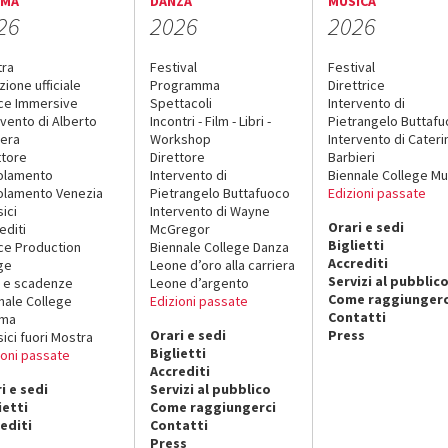
EMA
DANZA
MUSICA
26
2026
2026
tra
Festival
Festival
zione ufficiale
Programma
Direttrice
ce Immersive
Spettacoli
Intervento di
rvento di Alberto
Incontri - Film - Libri -
Pietrangelo Buttaf
era
Workshop
Intervento di Cateri
ttore
Direttore
Barbieri
olamento
Intervento di
Biennale College Mu
lamento Venezia
Pietrangelo Buttafuoco
Edizioni passate
sici
Intervento di Wayne
Orari e sedi
editi
McGregor
Biglietti
ce Production
Biennale College Danza
Accrediti
ge
Leone d’oro alla carriera
Servizi al pubblic
 e scadenze
Leone d’argento
Come raggiungerc
nale College
Edizioni passate
Contatti
ema
Orari e sedi
Press
sici fuori Mostra
Biglietti
ioni passate
Accrediti
i e sedi
Servizi al pubblico
ietti
Come raggiungerci
editi
Contatti
Press