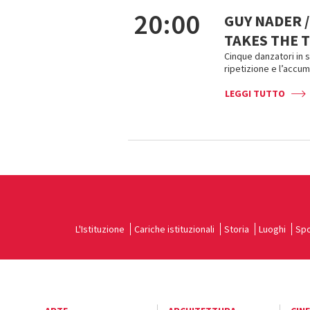
20:00
GUY NADER /
TAKES THE T
Cinque danzatori in 
ripetizione e l’accu
LEGGI TUTTO
L'Istituzione
Cariche istituzionali
Storia
Luoghi
Spo