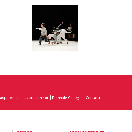
rasparenza
Lavora con noi
Biennale College
Contatti