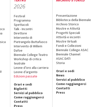
TEATRO
ARCHIVIO STORICO
2026
Presentazione
Festival
Biblioteca della Biennale
Programma
Archivio Storico
Spettacoli
Mostre e Attività
uoco
Talk - Incontri
Progetti Speciali
na
Direttore
Attività e incontri
Intervento di
Mostre Virtuali
sica
Pietrangelo Buttafuoco
Fondi e Collezioni
Intervento di Willem
Biennale College ASAC
Dafoe
Biennale Channel
Biennale College Teatro
ASAC DATI
Workshop di critica
Storia
teatrale
o
Leone d’oro alla carriera
Orari e sedi
i
Leone d’argento
News
Edizioni passate
Servizi al pubblico
Come raggiungerci
Orari e sedi
Contatti
Biglietti
Press
Servizi al pubblico
Come raggiungerci
Contatti
Press