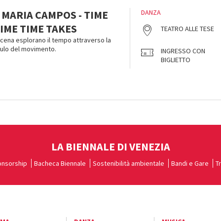
 MARIA CAMPOS - TIME
DANZA
IME TIME TAKES
TEATRO ALLE TESE
scena esplorano il tempo attraverso la
mulo del movimento.
INGRESSO CON
BIGLIETTO
LA BIENNALE DI VENEZIA
nsorship
Bacheca Biennale
Sostenibilità ambientale
Bandi e Gare
T