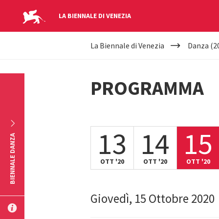
LA BIENNALE DI VENEZIA
YOUR
Salta al contenuto principale
La Biennale di Venezia
Danza (2
ARE
HERE
PROGRAMMA
13
14
15
BIENNALE DANZA
OTT '20
OTT '20
OTT '20
Giovedì, 15 Ottobre 2020
INVIA