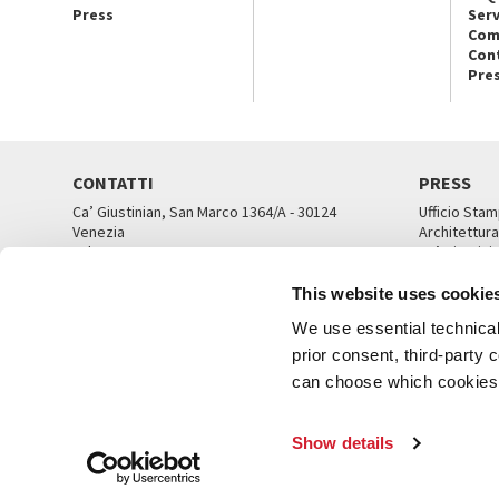
Press
Serv
Com
Con
Pre
CONTATTI
PRESS
Ca’ Giustinian, San Marco 1364/A - 30124
Ufficio Stam
Venezia
Architettura
Tel. 041 5218711
Ca’ Giustini
email info@labiennale.org
UFFICI ST
This website uses cookie
TUTTI I CONTATTI
We use essential technical 
prior consent, third-party
can choose which cookies t
© L
Show details