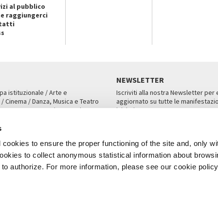
izi al pubblico
e raggiungerci
tatti
ss
NEWSLETTER
pa istituzionale / Arte e
Iscriviti alla nostra Newsletter per
 / Cinema / Danza, Musica e Teatro
aggiornato su tutte le manifestazio
an, San Marco 1364/A, Venezia
iniziative.
AMPA
ISCRIVITI
s
cookies to ensure the proper functioning of the site and, only wi
 cookies to collect anonymous statistical information about brows
o authorize. For more information, please see our cookie policy
Note Legali
Privacy
Cookies
Credits
a Biennale di Venezia 2026 - Tutti i contenuti del sito sono coperti da copyr
P.I.00330320276