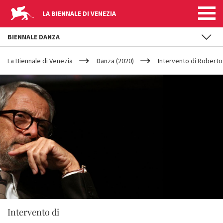
LA BIENNALE DI VENEZIA
BIENNALE DANZA
YOUR
Salta al contenuto principale
ARE
La Biennale di Venezia
Danza (2020)
Intervento di Roberto
HERE
Intervento di