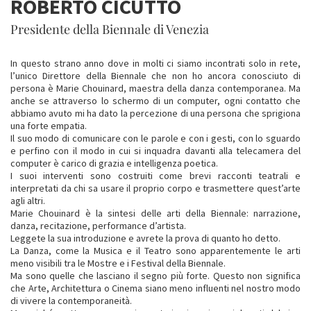
ROBERTO CICUTTO
Presidente della Biennale di Venezia
In questo strano anno dove in molti ci siamo incontrati solo in rete,
l’unico Direttore della Biennale che non ho ancora conosciuto di
persona è Marie Chouinard, maestra della danza contemporanea. Ma
anche se attraverso lo schermo di un computer, ogni contatto che
abbiamo avuto mi ha dato la percezione di una persona che sprigiona
una forte empatia.
Il suo modo di comunicare con le parole e con i gesti, con lo sguardo
e perfino con il modo in cui si inquadra davanti alla telecamera del
computer è carico di grazia e intelligenza poetica.
I suoi interventi sono costruiti come brevi racconti teatrali e
interpretati da chi sa usare il proprio corpo e trasmettere quest’arte
agli altri.
Marie Chouinard è la sintesi delle arti della Biennale: narrazione,
danza, recitazione, performance d’artista.
Leggete la sua introduzione e avrete la prova di quanto ho detto.
La Danza, come la Musica e il Teatro sono apparentemente le arti
meno visibili tra le Mostre e i Festival della Biennale.
Ma sono quelle che lasciano il segno più forte. Questo non significa
che Arte, Architettura o Cinema siano meno influenti nel nostro modo
di vivere la contemporaneità.