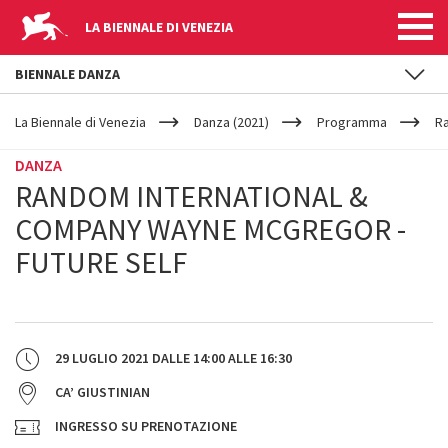
LA BIENNALE DI VENEZIA
BIENNALE DANZA
YOUR
Salta al contenuto principale
ARE
La Biennale di Venezia
Danza (2021)
Programma
Ra
HERE
DANZA
RANDOM INTERNATIONAL &
COMPANY WAYNE MCGREGOR -
FUTURE SELF
29 LUGLIO 2021
DALLE
14:00
ALLE
16:30
CA’ GIUSTINIAN
INGRESSO SU PRENOTAZIONE