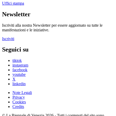
Uffici stampa
Newsletter
Iscriviti alla nostra Newsletter per essere aggiornato su tutte le
manifestazioni e le iniziative.
Iscriviti
Seguici su
tiktok
instagram
facebook
youtube
X
linkedin
Note Legali
Privacy
Cookies
Credits
© La Biennale di Venezia 2026 - Tutti i contenuti del sito sono