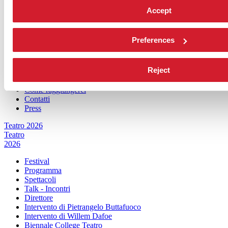
Intervento di Pietrangelo Buttafuoco
Accept
Intervento di Caterina Barbieri
Biennale College Musica
Edizioni passate
Preferences
Orari e sedi
Biglietti
Reject
Accrediti
Servizi al pubblico
Come raggiungerci
Contatti
Press
Teatro 2026
Teatro
2026
Festival
Programma
Spettacoli
Talk - Incontri
Direttore
Intervento di Pietrangelo Buttafuoco
Intervento di Willem Dafoe
Biennale College Teatro