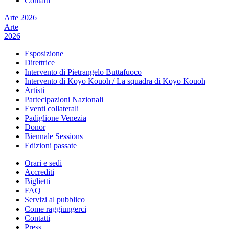
Contatti
Arte 2026
Arte
2026
Esposizione
Direttrice
Intervento di Pietrangelo Buttafuoco
Intervento di Koyo Kouoh / La squadra di Koyo Kouoh
Artisti
Partecipazioni Nazionali
Eventi collaterali
Padiglione Venezia
Donor
Biennale Sessions
Edizioni passate
Orari e sedi
Accrediti
Biglietti
FAQ
Servizi al pubblico
Come raggiungerci
Contatti
Press