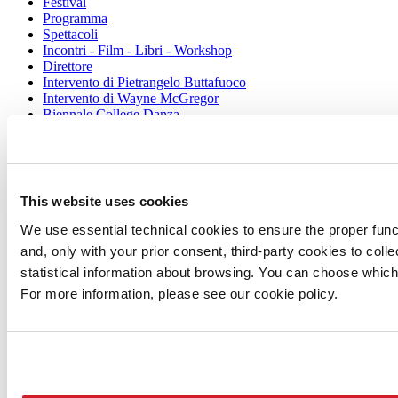
Festival
Programma
Spettacoli
Incontri - Film - Libri - Workshop
Direttore
Intervento di Pietrangelo Buttafuoco
Intervento di Wayne McGregor
Biennale College Danza
Leone d’oro alla carriera
Leone d’argento
Edizioni passate
Orari e sedi
This website uses cookies
Biglietti
Accrediti
We use essential technical cookies to ensure the proper funct
Servizi al pubblico
and, only with your prior consent, third-party cookies to col
Come raggiungerci
statistical information about browsing. You can choose which
Contatti
Press
For more information, please see our cookie policy.
Musica 2026
Musica
2026
Festival
Direttrice