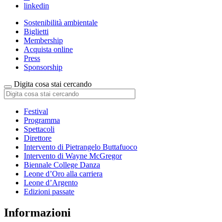
linkedin
Sostenibilità ambientale
Biglietti
Membership
Acquista online
Press
Sponsorship
Digita cosa stai cercando
Festival
Programma
Spettacoli
Direttore
Intervento di Pietrangelo Buttafuoco
Intervento di Wayne McGregor
Biennale College Danza
Leone d’Oro alla carriera
Leone d’Argento
Edizioni passate
Informazioni