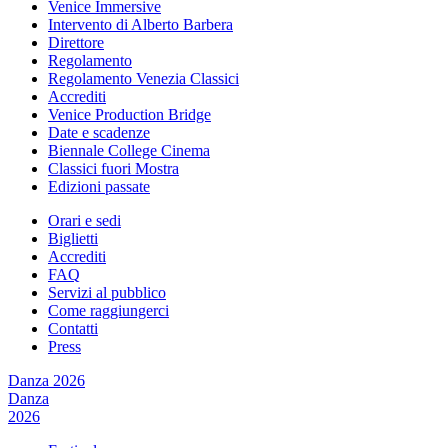
Venice Immersive
Intervento di Alberto Barbera
Direttore
Regolamento
Regolamento Venezia Classici
Accrediti
Venice Production Bridge
Date e scadenze
Biennale College Cinema
Classici fuori Mostra
Edizioni passate
Orari e sedi
Biglietti
Accrediti
FAQ
Servizi al pubblico
Come raggiungerci
Contatti
Press
Danza 2026
Danza
2026