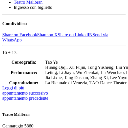
Teatro Malibran
Ingresso con biglietto
Condividi su
Share on Facebook
Share on X
Share on LinkedIN
Send via
WhatsApp
16 + 17:
Coreografia:
Tao Ye
Huang Qiqi, Xu Fujin, Tong Yusheng, Liu Yi
Performance:
Leting, Li Jiayu, Wu Zhenkai, Lu Wenchao, 
Jia Lixue, Tang Dashan, Zhang Xi, Lee Yuyun
Coproduzione:
La Biennale di Venezia, TAO Dance Theater
Leggi di più
appuntamento
successivo
appuntamento
precedente
Teatro Malibran
Cannaregio 5860