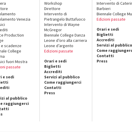
era
Workshop
Intervento di Cateri
ttore
Direttore
Barbieri
olamento
Intervento di
Biennale College Mu
lamento Venezia
Pietrangelo Buttafuoco
Edizioni passate
sici
Intervento di Wayne
Orari e sedi
editi
McGregor
Biglietti
ce Production
Biennale College Danza
Accrediti
ge
Leone d’oro alla carriera
Servizi al pubblic
 e scadenze
Leone d’argento
Come raggiungerc
nale College
Edizioni passate
Contatti
ema
Orari e sedi
Press
sici fuori Mostra
Biglietti
ioni passate
Accrediti
i e sedi
Servizi al pubblico
ietti
Come raggiungerci
editi
Contatti
Press
izi al pubblico
e raggiungerci
tatti
ss