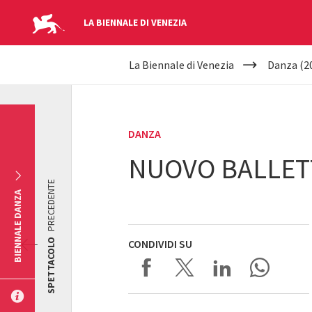
LA BIENNALE DI VENEZIA
YOUR
Salta al contenuto principale
La Biennale di Venezia
Danza (2
ARE
HERE
DANZA
NUOVO BALLETT
PRECEDENTE
BIENNALE DANZA
SPETTACOLO
CONDIVIDI SU