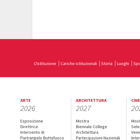
L'Istituzione
Cariche istituzionali
Storia
Luoghi
Spo
ARTE
ARCHITETTURA
CIN
2026
2027
20
Esposizione
Mostra
Mos
Direttrice
Biennale College
Sele
Intervento di
Architettura
Veni
Pietrangelo Buttafuoco
Partecipazioni Nazionali
Inte