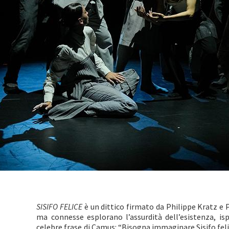
SISIFO FELICE
è un dittico firmato da Philippe Kratz e 
ma connesse esplorano l’assurdità dell’esistenza, isp
celebre frase di Camus: “Bisogna immaginare Sisifo felice