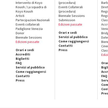
Intervento di Koyo
(procedura)
Barb
Kouoh / La squadra di
Eventi Collaterali
Dire
Koyo Kouoh
(procedura)
Reg
Artisti
Biennale Sessions
Rego
Partecipazioni Nazionali
Submission
Clas
Eventi collaterali
Edizioni passate
Accr
Padiglione Venezia
Veni
Orari e sedi
Donor
Brid
Servizi al pubblico
Biennale Sessions
Date
Come raggiungerci
Edizioni passate
Bien
Contatti
Cin
Orari e sedi
Press
Clas
Accrediti
Ediz
Biglietti
FAQ
Orar
Servizi al pubblico
Bigl
Come raggiungerci
Accr
Contatti
FAQ
Press
Serv
Com
Con
Pre