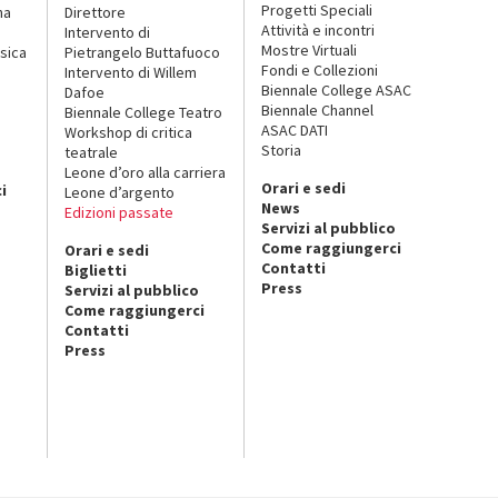
Progetti Speciali
na
Direttore
Attività e incontri
Intervento di
Mostre Virtuali
sica
Pietrangelo Buttafuoco
Fondi e Collezioni
Intervento di Willem
Biennale College ASAC
Dafoe
Biennale Channel
Biennale College Teatro
ASAC DATI
Workshop di critica
Storia
teatrale
o
Leone d’oro alla carriera
Orari e sedi
i
Leone d’argento
News
Edizioni passate
Servizi al pubblico
Come raggiungerci
Orari e sedi
Contatti
Biglietti
Press
Servizi al pubblico
Come raggiungerci
Contatti
Press