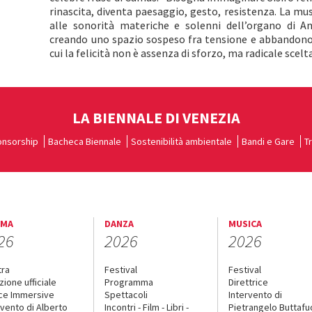
rinascita, diventa paesaggio, gesto, resistenza. La musi
alle sonorità materiche e solenni dell’organo di 
creando uno spazio sospeso fra tensione e abbandono
cui la felicità non è assenza di sforzo, ma radicale scelt
LA BIENNALE DI VENEZIA
nsorship
Bacheca Biennale
Sostenibilità ambientale
Bandi e Gare
T
EMA
DANZA
MUSICA
26
2026
2026
tra
Festival
Festival
zione ufficiale
Programma
Direttrice
ce Immersive
Spettacoli
Intervento di
rvento di Alberto
Incontri - Film - Libri -
Pietrangelo Buttaf