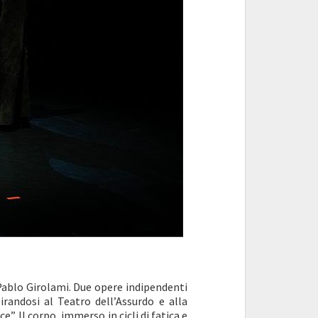
Pablo Girolami. Due opere indipendenti
irandosi al Teatro dell’Assurdo e alla
”. Il corpo, immerso in cicli di fatica e