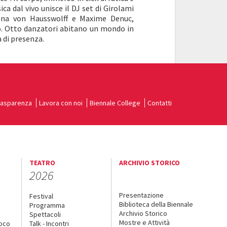
ca dal vivo unisce il DJ set di Girolami
Anna von Hausswolff e Maxime Denuc,
. Otto danzatori abitano un mondo in
a di presenza.
rasparenza
Lavora con noi
Biennale College
Contatti
TEATRO
ARCHIVIO STORICO
2026
Presentazione
Festival
Biblioteca della Biennale
Programma
Archivio Storico
Spettacoli
Mostre e Attività
uoco
Talk - Incontri