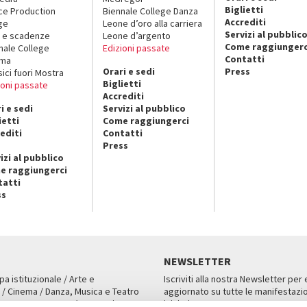
Biglietti
ce Production
Biennale College Danza
Accrediti
ge
Leone d’oro alla carriera
Servizi al pubblic
 e scadenze
Leone d’argento
Come raggiungerc
nale College
Edizioni passate
Contatti
ema
Orari e sedi
Press
sici fuori Mostra
Biglietti
ioni passate
Accrediti
i e sedi
Servizi al pubblico
ietti
Come raggiungerci
editi
Contatti
Press
izi al pubblico
e raggiungerci
tatti
ss
NEWSLETTER
pa istituzionale / Arte e
Iscriviti alla nostra Newsletter per
 / Cinema / Danza, Musica e Teatro
aggiornato su tutte le manifestazio
an, San Marco 1364/A, Venezia
iniziative.