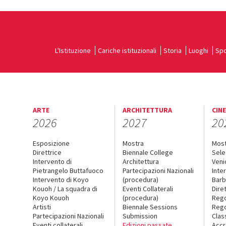
L'Istituzione
Cariche istituzionali
Storia
Luoghi
Spo
ARTE
ARCHITETTURA
CIN
2026
2027
20
Esposizione
Mostra
Mos
Direttrice
Biennale College
Sele
Intervento di
Architettura
Veni
Pietrangelo Buttafuoco
Partecipazioni Nazionali
Inte
Intervento di Koyo
(procedura)
Barb
Kouoh / La squadra di
Eventi Collaterali
Dire
Koyo Kouoh
(procedura)
Reg
Artisti
Biennale Sessions
Rego
Partecipazioni Nazionali
Submission
Clas
Eventi collaterali
Edizioni passate
Accr