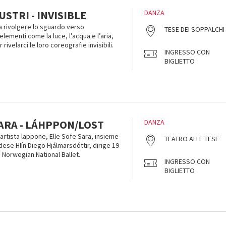
STRI - INVISIBLE
DANZA
 a rivolgere lo sguardo verso
TESE DEI SOPPALCHI
elementi come la luce, l’acqua e l’aria,
rivelarci le loro coreografie invisibili.
INGRESSO CON
BIGLIETTO
SARA - LÁHPPON/LOST
DANZA
’artista lappone, Elle Sofe Sara, insieme
TEATRO ALLE TESE
dese Hlín Diego Hjálmarsdóttir, dirige 19
he Norwegian National Ballet.
INGRESSO CON
BIGLIETTO