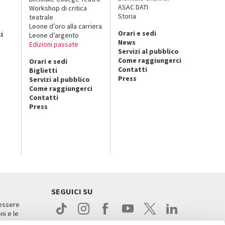
ASAC DATI
Workshop di critica
Storia
teatrale
o
Leone d’oro alla carriera
Orari e sedi
i
Leone d’argento
News
Edizioni passate
Servizi al pubblico
Come raggiungerci
Orari e sedi
Contatti
Biglietti
Press
Servizi al pubblico
Come raggiungerci
Contatti
Press
SEGUICI SU
 essere
ni e le