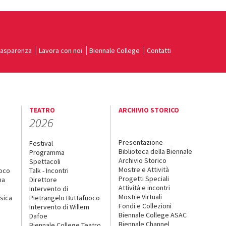
rasparenza
Lavora con noi
Biennale College
Contatti
TEATRO
ARCHIVIO STORICO
2026
Presentazione
Festival
Biblioteca della Biennale
Programma
Archivio Storico
Spettacoli
Mostre e Attività
uoco
Talk - Incontri
Progetti Speciali
na
Direttore
Attività e incontri
Intervento di
Mostre Virtuali
sica
Pietrangelo Buttafuoco
Fondi e Collezioni
Intervento di Willem
Biennale College ASAC
Dafoe
Biennale Channel
Biennale College Teatro