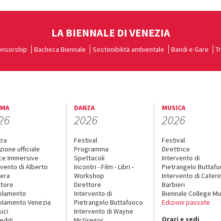
LA BIENNALE DI VENEZIA
nsorship
Bacheca Biennale
Sostenibilità ambientale
Bandi e Gare
T
EMA
DANZA
MUSICA
26
2026
2026
tra
Festival
Festival
zione ufficiale
Programma
Direttrice
ce Immersive
Spettacoli
Intervento di
rvento di Alberto
Incontri - Film - Libri -
Pietrangelo Buttaf
era
Workshop
Intervento di Cateri
ttore
Direttore
Barbieri
olamento
Intervento di
Biennale College Mu
lamento Venezia
Pietrangelo Buttafuoco
Edizioni passate
sici
Intervento di Wayne
Orari e sedi
editi
McGregor