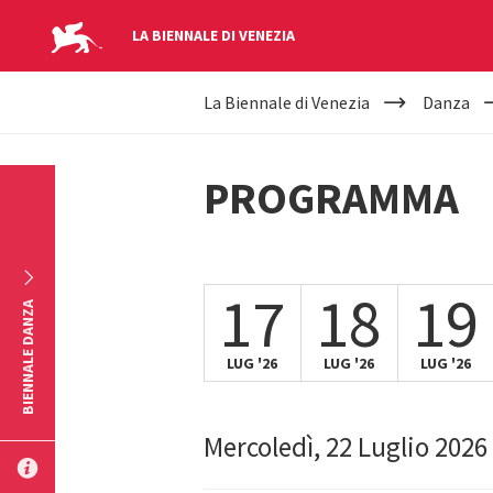
LA BIENNALE DI VENEZIA
YOUR
Salta al contenuto principale
La Biennale di Venezia
Danza
ARE
HERE
PROGRAMMA
17
18
19
BIENNALE DANZA
LUG '26
LUG '26
LUG '26
Mercoledì, 22 Luglio 2026
INVIA