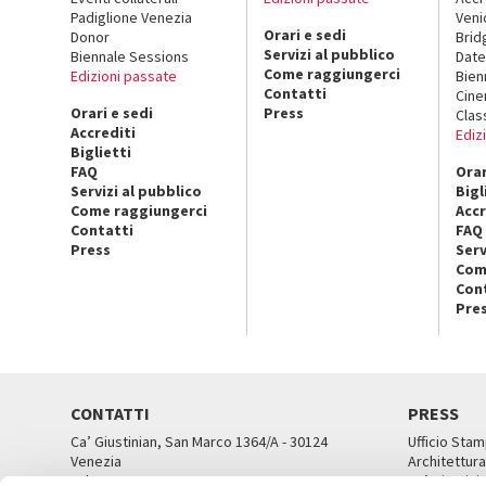
Padiglione Venezia
Veni
Orari e sedi
Donor
Brid
Servizi al pubblico
Biennale Sessions
Date
Come raggiungerci
Edizioni passate
Bien
Contatti
Cin
Orari e sedi
Press
Clas
Accrediti
Ediz
Biglietti
FAQ
Orar
Servizi al pubblico
Bigl
Come raggiungerci
Accr
Contatti
FAQ
Press
Serv
Com
Con
Pre
CONTATTI
PRESS
Ca’ Giustinian, San Marco 1364/A - 30124
Ufficio Stam
Venezia
Architettura
Tel. 041 5218711
Ca’ Giustini