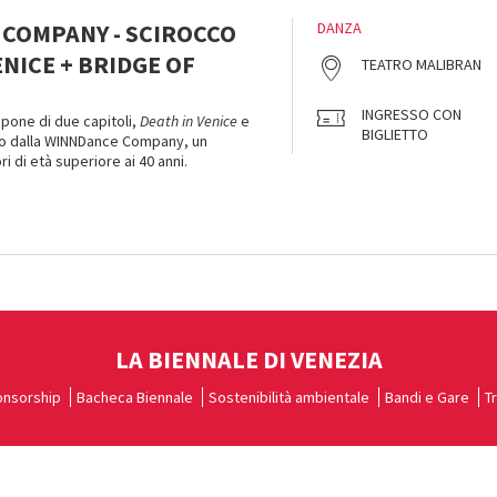
COMPANY - SCIROCCO
DANZA
ENICE + BRIDGE OF
TEATRO MALIBRAN
INGRESSO CON
pone di due capitoli,
Death in Venice
e
BIGLIETTO
to dalla WINNDance Company, un
 di età superiore ai 40 anni.
LA BIENNALE DI VENEZIA
nsorship
Bacheca Biennale
Sostenibilità ambientale
Bandi e Gare
T