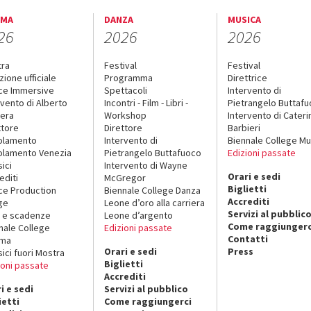
EMA
DANZA
MUSICA
26
2026
2026
tra
Festival
Festival
zione ufficiale
Programma
Direttrice
ce Immersive
Spettacoli
Intervento di
rvento di Alberto
Incontri - Film - Libri -
Pietrangelo Buttaf
era
Workshop
Intervento di Cateri
ttore
Direttore
Barbieri
olamento
Intervento di
Biennale College Mu
lamento Venezia
Pietrangelo Buttafuoco
Edizioni passate
sici
Intervento di Wayne
Orari e sedi
editi
McGregor
Biglietti
ce Production
Biennale College Danza
Accrediti
ge
Leone d’oro alla carriera
Servizi al pubblic
 e scadenze
Leone d’argento
Come raggiungerc
nale College
Edizioni passate
Contatti
ema
Orari e sedi
Press
sici fuori Mostra
Biglietti
ioni passate
Accrediti
i e sedi
Servizi al pubblico
ietti
Come raggiungerci