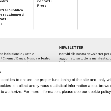
editi
Contatti
Press
izi al pubblico
e raggiungerci
tatti
ss
NEWSLETTER
pa istituzionale / Arte e
Iscriviti alla nostra Newsletter per
 / Cinema / Danza, Musica e Teatro
aggiornato su tutte le manifestazio
an, San Marco 1364/A, Venezia
iniziative.
AMPA
ISCRIVITI
s
cookies to ensure the proper functioning of the site and, only wi
 cookies to collect anonymous statistical information about brows
o authorize. For more information, please see our cookie policy
Note Legali
Privacy
Cookies
Credits
a Biennale di Venezia 2026 - Tutti i contenuti del sito sono coperti da copyr
P.I.00330320276