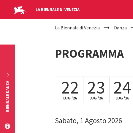
LA BIENNALE DI VENEZIA
YOUR
Salta al contenuto principale
La Biennale di Venezia
Danza
ARE
HERE
PROGRAMMA
9
20
21
22
23
24
BIENNALE DANZA
LUG '26
LUG '26
LUG '26
LUG '26
LUG '26
Sabato, 1 Agosto 2026
INVIA