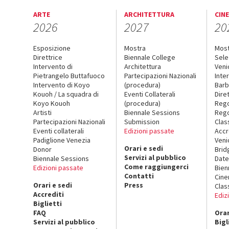
ARTE
ARCHITETTURA
CIN
2026
2027
20
Esposizione
Mostra
Mos
Direttrice
Biennale College
Sele
Intervento di
Architettura
Veni
Pietrangelo Buttafuoco
Partecipazioni Nazionali
Inte
Intervento di Koyo
(procedura)
Barb
Kouoh / La squadra di
Eventi Collaterali
Dire
Koyo Kouoh
(procedura)
Reg
Artisti
Biennale Sessions
Rego
Partecipazioni Nazionali
Submission
Clas
Eventi collaterali
Edizioni passate
Accr
Padiglione Venezia
Veni
Orari e sedi
Donor
Brid
Servizi al pubblico
Biennale Sessions
Date
Come raggiungerci
Edizioni passate
Bien
Contatti
Cin
Orari e sedi
Press
Clas
Accrediti
Ediz
Biglietti
FAQ
Orar
Servizi al pubblico
Bigl