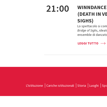
21:00
WINNDANCE 
(DEATH IN V
SIGHS)
Lo spettacolo si com
Bridge of Sighs
, idea
ensemble di danzatori
LEGGI TUTTO
L'Istituzione
Cariche istituzionali
Storia
Luoghi
Spo