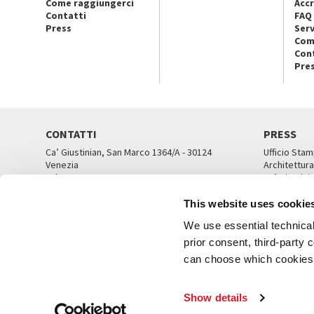
Come raggiungerci
Accr
Contatti
FAQ
Press
Serv
Com
Con
Pre
CONTATTI
PRESS
Ca’ Giustinian, San Marco 1364/A - 30124
Ufficio Stam
Venezia
Architettura
Tel. 041 5218711
Ca’ Giustini
email info@labiennale.org
UFFICI ST
This website uses cookie
TUTTI I CONTATTI
We use essential technical 
prior consent, third-party
can choose which cookies t
© L
Show details