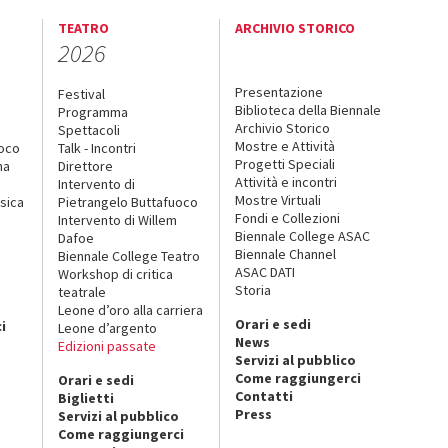
TEATRO
ARCHIVIO STORICO
2026
Presentazione
Festival
Biblioteca della Biennale
Programma
Archivio Storico
Spettacoli
Mostre e Attività
uoco
Talk - Incontri
Progetti Speciali
na
Direttore
Attività e incontri
Intervento di
Mostre Virtuali
sica
Pietrangelo Buttafuoco
Fondi e Collezioni
Intervento di Willem
Biennale College ASAC
Dafoe
Biennale Channel
Biennale College Teatro
ASAC DATI
Workshop di critica
Storia
teatrale
o
Leone d’oro alla carriera
Orari e sedi
i
Leone d’argento
News
Edizioni passate
Servizi al pubblico
Come raggiungerci
Orari e sedi
Contatti
Biglietti
Press
Servizi al pubblico
Come raggiungerci