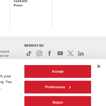
Contatti
Press
SEGUICI SU
 essere
ni e le
Accept
th your
ing. You
Preferences
.
ight
Reject