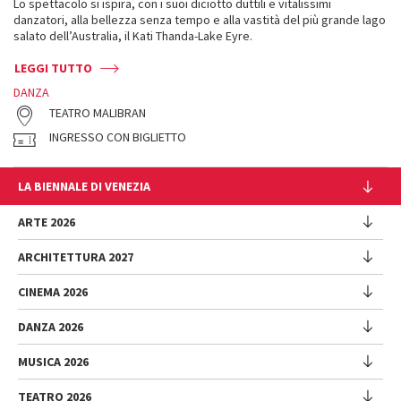
Lo spettacolo si ispira, con i suoi diciotto duttili e vitalissimi
danzatori, alla bellezza senza tempo e alla vastità del più grande lago
salato dell’Australia, il Kati Thanda-Lake Eyre.
LEGGI TUTTO
DANZA
TEATRO MALIBRAN
INGRESSO CON BIGLIETTO
LA BIENNALE DI VENEZIA
L'Istituzione
ARTE 2026
Cariche istituzionali
ARCHITETTURA 2027
Esposizione
Storia
Direttrice
Luoghi
CINEMA 2026
Mostra
Intervento di Pietrangelo Buttafuoco
Sponsorship
Biennale College Architettura
DANZA 2026
Intervento di Koyo Kouoh / La squadra di Koyo Kouoh
Mostra
Bacheca Biennale
Partecipazioni Nazionali (procedura)
Artisti
Selezione ufficiale
Sostenibilità ambientale
MUSICA 2026
Eventi Collaterali (procedura)
Festival
Partecipazioni Nazionali
Venice Immersive
Bandi e Gare
Biennale Sessions
Programma
TEATRO 2026
Eventi collaterali
Intervento di Alberto Barbera
Festival