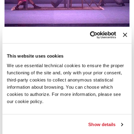
19:00
KALLE NIO & FERNANDO MELO - TEMPO
This website uses cookies
Lo spettacolo fonde testo, movimento e affascinanti illusioni
sceniche in cui il ritmo si inverte, la gravità svanisce e le leggi della
We use essential technical cookies to ensure the proper
natura si dissolvono.
functioning of the site and, only with your prior consent,
LEGGI TUTTO
third-party cookies to collect anonymous statistical
DANZA
information about browsing. You can choose which
TEATRO PICCOLO ARSENALE
cookies to authorize. For more information, please see
INGRESSO CON BIGLIETTO
our cookie policy.
Show details