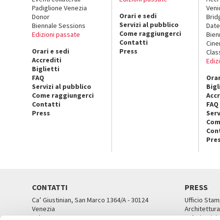
Padiglione Venezia
Veni
Orari e sedi
Donor
Brid
Servizi al pubblico
Biennale Sessions
Date
Come raggiungerci
Edizioni passate
Bien
Contatti
Cin
Orari e sedi
Press
Clas
Accrediti
Ediz
Biglietti
FAQ
Orar
Servizi al pubblico
Bigl
Come raggiungerci
Accr
Contatti
FAQ
Press
Serv
Com
Con
Pre
CONTATTI
PRESS
Ca’ Giustinian, San Marco 1364/A - 30124
Ufficio Stam
Venezia
Architettura
Tel. 041 5218711
Ca’ Giustini