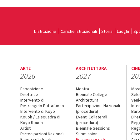
L'Istituzione
Cariche istituzionali
Storia
Luoghi
Spo
ARTE
ARCHITETTURA
CIN
2026
2027
20
Esposizione
Mostra
Mos
Direttrice
Biennale College
Sele
Intervento di
Architettura
Veni
Pietrangelo Buttafuoco
Partecipazioni Nazionali
Inte
Intervento di Koyo
(procedura)
Barb
Kouoh / La squadra di
Eventi Collaterali
Dire
Koyo Kouoh
(procedura)
Reg
Artisti
Biennale Sessions
Rego
Partecipazioni Nazionali
Submission
Clas
Eventi collaterali
Edizioni passate
Accr