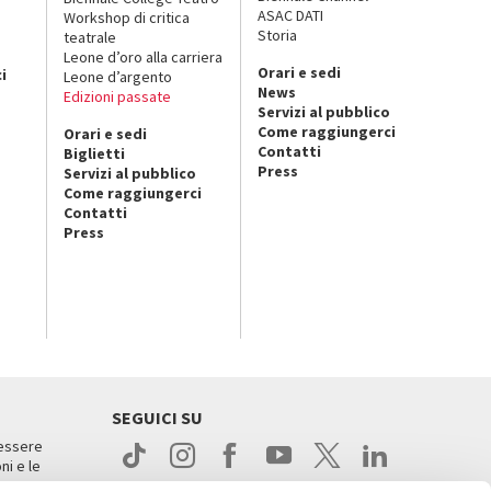
ASAC DATI
Workshop di critica
Storia
teatrale
o
Leone d’oro alla carriera
Orari e sedi
i
Leone d’argento
News
Edizioni passate
Servizi al pubblico
Come raggiungerci
Orari e sedi
Contatti
Biglietti
Press
Servizi al pubblico
Come raggiungerci
Contatti
Press
SEGUICI SU
 essere
ni e le