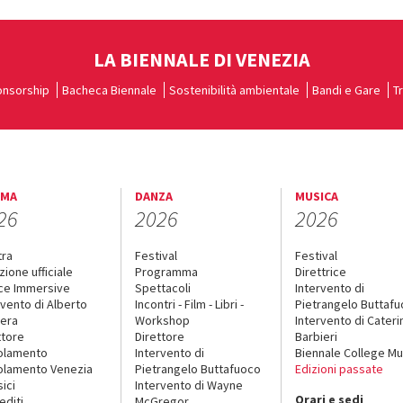
LA BIENNALE DI VENEZIA
nsorship
Bacheca Biennale
Sostenibilità ambientale
Bandi e Gare
T
EMA
DANZA
MUSICA
26
2026
2026
tra
Festival
Festival
zione ufficiale
Programma
Direttrice
ce Immersive
Spettacoli
Intervento di
rvento di Alberto
Incontri - Film - Libri -
Pietrangelo Buttaf
era
Workshop
Intervento di Cateri
ttore
Direttore
Barbieri
olamento
Intervento di
Biennale College Mu
lamento Venezia
Pietrangelo Buttafuoco
Edizioni passate
sici
Intervento di Wayne
Orari e sedi
editi
McGregor