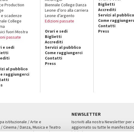
Biglietti
ce Production
Biennale College Danza
Accrediti
ge
Leone d’oro alla carriera
Servizi al pubblic
 e scadenze
Leone d’argento
Come raggiungerc
nale College
Edizioni passate
Contatti
ema
Orari e sedi
Press
sici fuori Mostra
Biglietti
ioni passate
Accrediti
i e sedi
Servizi al pubblico
ietti
Come raggiungerci
editi
Contatti
Press
izi al pubblico
e raggiungerci
tatti
ss
NEWSLETTER
pa istituzionale / Arte e
Iscriviti alla nostra Newsletter per
 / Cinema / Danza, Musica e Teatro
aggiornato su tutte le manifestazio
an, San Marco 1364/A, Venezia
iniziative.