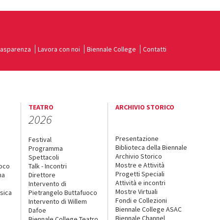
rasparenza
Lavora con noi
Biennale College
Contatti
TEATRO
ARCHIVIO STORICO
2026
Presentazione
Festival
Biblioteca della Biennale
Programma
Archivio Storico
Spettacoli
Mostre e Attività
uoco
Talk - Incontri
Progetti Speciali
na
Direttore
Attività e incontri
Intervento di
Mostre Virtuali
sica
Pietrangelo Buttafuoco
Fondi e Collezioni
Intervento di Willem
Biennale College ASAC
Dafoe
Biennale Channel
Biennale College Teatro