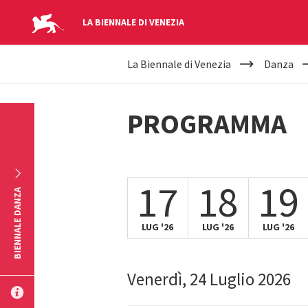
LA BIENNALE DI VENEZIA
YOUR
Salta al contenuto principale
La Biennale di Venezia
Danza
ARE
HERE
PROGRAMMA
17
18
19
BIENNALE DANZA
LUG '26
LUG '26
LUG '26
Venerdì, 24 Luglio 2026
INVIA