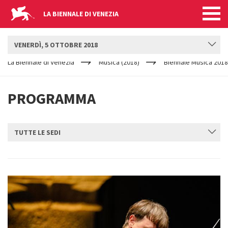
LA BIENNALE DI VENEZIA
BIENNALE MUSICA
VENERDÌ, 5 OTTOBRE 2018
YOUR
Salta al contenuto principale
ARE
La Biennale di Venezia
Musica (2018)
Biennale Musica 2018
HERE
PROGRAMMA
TUTTE LE SEDI
INVIA