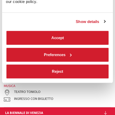
our cookie policy.
Show details
Accept
21:00
Preferences
VICTOR WOOTEN TRIO
Un mago del basso elettrico, qui in versione trio con Dennis
Chambers e Bob Franceschini.
Reject
LEGGI TUTTO
MUSICA
TEATRO TONIOLO
INGRESSO CON BIGLIETTO
LA BIENNALE DI VENEZIA