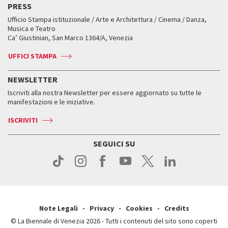
Edizioni passate
Biennale College Teatro
PRESS
Mostre Virtuali
FAQ
Edizioni passate
Accrediti
Workshop di critica teatrale
Ufficio Stampa istituzionale / Arte e Architettura / Cinema / Danza,
Fondi e Collezioni
Servizi al pubblico
Servizi al pubblico
Orari e sedi
Leone d’oro alla carriera
Musica e Teatro
Biennale College ASAC
Come raggiungerci
Orari e sedi
Come raggiungerci
Ca’ Giustinian, San Marco 1364/A, Venezia
Biglietti
Leone d’argento
Biennale Channel
Contatti
Biglietti
Contatti
Accrediti
Edizioni passate
UFFICI STAMPA
ASAC DATI
Press
Accrediti
Press
Servizi al pubblico
Storia
FAQ
NEWSLETTER
Come raggiungerci
Orari e sedi
Servizi al pubblico
Iscriviti alla nostra Newsletter per essere aggiornato su tutte le
Contatti
Biglietti
Orari e sedi
Come raggiungerci
manifestazioni e le iniziative.
Press
Servizi al pubblico
News
Contatti
ISCRIVITI
Come raggiungerci
Servizi al pubblico
Press
Contatti
Come raggiungerci
SEGUICI SU
Press
Contatti
Press
Note Legali
Privacy
Cookies
Credits
© La Biennale di Venezia 2026 - Tutti i contenuti del sito sono coperti