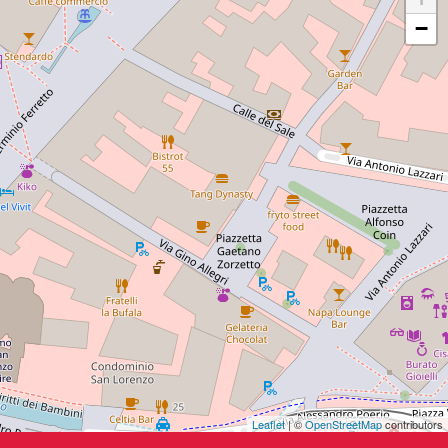
−
Leaflet
| ©
OpenStreetMap
contributors