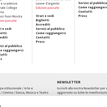
Servizi al pubblic
 e scadenze
Leone d’argento
Come raggiungerc
nale College
Edizioni passate
Contatti
ema
Orari e sedi
Press
sici fuori Mostra
Biglietti
ioni passate
Accrediti
i e sedi
Servizi al pubblico
ietti
Come raggiungerci
editi
Contatti
Press
izi al pubblico
e raggiungerci
tatti
ss
NEWSLETTER
pa istituzionale / Arte e
Iscriviti alla nostra Newsletter per
 / Cinema / Danza, Musica e Teatro
aggiornato su tutte le manifestazio
an, San Marco 1364/A, Venezia
iniziative.
AMPA
ISCRIVITI
s