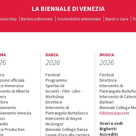
LA BIENNALE DI VENEZIA
nsorship
Bacheca Biennale
Sostenibilità ambientale
Bandi e Gare
T
EMA
DANZA
MUSICA
26
2026
2026
tra
Festival
Festival
zione ufficiale
Programma
Direttrice
ce Immersive
Spettacoli
Intervento di
rvento di Alberto
Incontri - Film - Libri -
Pietrangelo Buttaf
era
Workshop
Intervento di Cateri
ttore
Direttore
Barbieri
olamento
Intervento di
Biennale College Mu
lamento Venezia
Pietrangelo Buttafuoco
Edizioni passate
sici
Intervento di Wayne
Orari e sedi
editi
McGregor
Biglietti
ce Production
Biennale College Danza
Accrediti
ge
Leone d’oro alla carriera