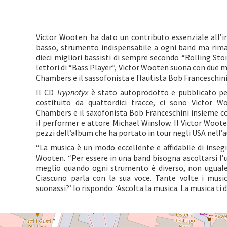
Victor Wooten ha dato un contributo essenziale all’i
basso, strumento indispensabile a ogni band ma rimas
dieci migliori bassisti di sempre secondo “Rolling Ston
lettori di “Bass Player”, Victor Wooten suona con due mu
Chambers e il sassofonista e flautista Bob Franceschini
Il CD
Trypnotyx
è stato autoprodotto e pubblicato per
costituito da quattordici tracce, ci sono Victor W
Chambers e il saxofonista Bob Franceschini insieme c
il performer e attore Michael Winslow. Il Victor Woote
pezzi dell’album che ha portato in tour negli USA nell’
“La musica è un modo eccellente e affidabile di insegn
Wooten. “Per essere in una band bisogna ascoltarsi l’u
meglio quando ogni strumento è diverso, non uguale.
Ciascuno parla con la sua voce. Tante volte i music
suonassi?’ Io rispondo: ‘Ascolta la musica. La musica ti 