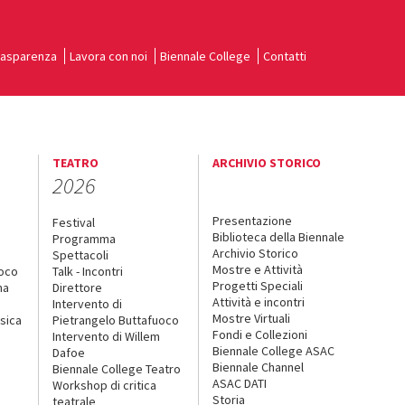
rasparenza
Lavora con noi
Biennale College
Contatti
TEATRO
ARCHIVIO STORICO
2026
Presentazione
Festival
Biblioteca della Biennale
Programma
Archivio Storico
Spettacoli
Mostre e Attività
uoco
Talk - Incontri
Progetti Speciali
na
Direttore
Attività e incontri
Intervento di
Mostre Virtuali
sica
Pietrangelo Buttafuoco
Fondi e Collezioni
Intervento di Willem
Biennale College ASAC
Dafoe
Biennale Channel
Biennale College Teatro
ASAC DATI
Workshop di critica
Storia
teatrale