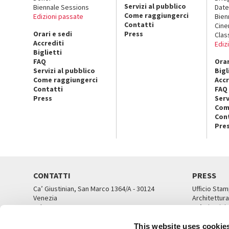
Servizi al pubblico
Biennale Sessions
Date
Come raggiungerci
Edizioni passate
Bien
Contatti
Cin
Orari e sedi
Press
Clas
Accrediti
Ediz
Biglietti
FAQ
Orar
Servizi al pubblico
Bigl
Come raggiungerci
Accr
Contatti
FAQ
Press
Serv
Com
Con
Pre
CONTATTI
PRESS
Ca’ Giustinian, San Marco 1364/A - 30124
Ufficio Stam
Venezia
Architettura
Tel. 041 5218711
Ca’ Giustini
email info@labiennale.org
UFFICI ST
This website uses cookie