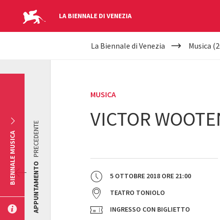
LA BIENNALE DI VENEZIA
YOUR
Salta al contenuto principale
La Biennale di Venezia
Musica (2
ARE
HERE
MUSICA
VICTOR WOOTE
PRECEDENTE
BIENNALE MUSICA
APPUNTAMENTO
5 OTTOBRE 2018
ORE
21:00
TEATRO TONIOLO
INGRESSO CON BIGLIETTO