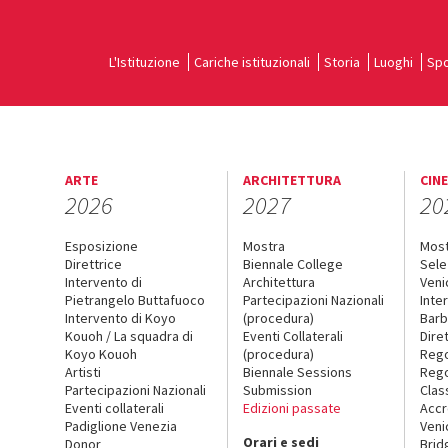
L'Istituzione
Cariche istituzionali
Storia
Luoghi
Spo
ARTE
ARCHITETTURA
CIN
2026
2027
20
Esposizione
Mostra
Mos
Direttrice
Biennale College
Sele
Intervento di
Architettura
Veni
Pietrangelo Buttafuoco
Partecipazioni Nazionali
Inte
Intervento di Koyo
(procedura)
Barb
Kouoh / La squadra di
Eventi Collaterali
Dire
Koyo Kouoh
(procedura)
Reg
Artisti
Biennale Sessions
Rego
Partecipazioni Nazionali
Submission
Clas
Eventi collaterali
Edizioni passate
Accr
Padiglione Venezia
Veni
Orari e sedi
Donor
Brid