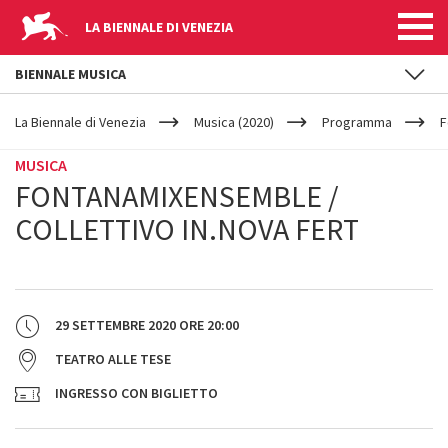
LA BIENNALE DI VENEZIA
BIENNALE MUSICA
YOUR
Salta al contenuto principale
ARE
La Biennale di Venezia
Musica (2020)
Programma
F
HERE
MUSICA
FONTANAMIXENSEMBLE /
COLLETTIVO IN.NOVA FERT
29 SETTEMBRE 2020
ORE
20:00
TEATRO ALLE TESE
INGRESSO CON BIGLIETTO