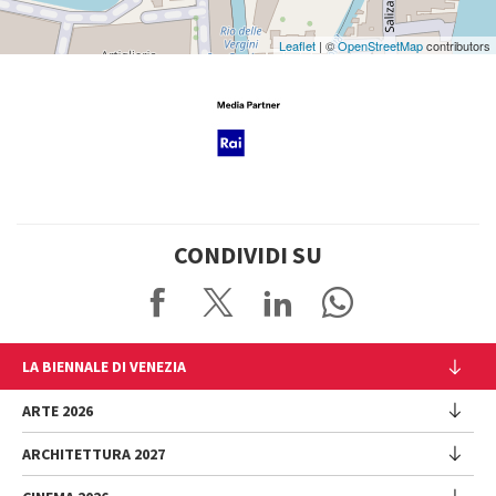
Leaflet
| ©
OpenStreetMap
contributors
CONDIVIDI SU
LA BIENNALE DI VENEZIA
L'Istituzione
ARTE 2026
Cariche istituzionali
ARCHITETTURA 2027
Esposizione
Storia
Direttrice
Luoghi