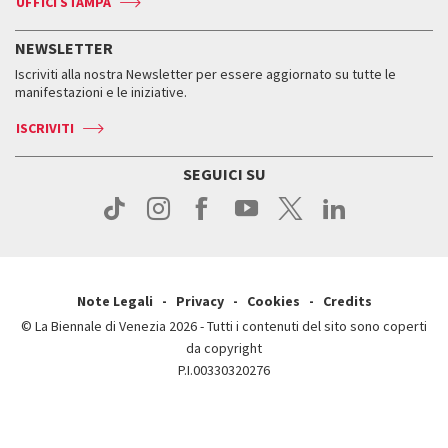
UFFICI STAMPA
ASAC DATI
Press
Accrediti
Press
Servizi al pubblico
Storia
FAQ
NEWSLETTER
Come raggiungerci
Orari e sedi
Servizi al pubblico
Iscriviti alla nostra Newsletter per essere aggiornato su tutte le
Contatti
Biglietti
Orari e sedi
Come raggiungerci
manifestazioni e le iniziative.
Press
Servizi al pubblico
News
Contatti
ISCRIVITI
Come raggiungerci
Servizi al pubblico
Press
Contatti
Come raggiungerci
SEGUICI SU
Press
Contatti
Press
Note Legali
Privacy
Cookies
Credits
© La Biennale di Venezia 2026 - Tutti i contenuti del sito sono coperti
da copyright
P.I.00330320276