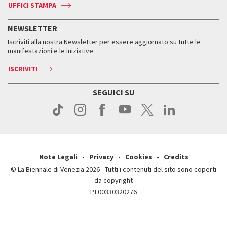
Accrediti
Edizioni passate
UFFICI STAMPA
ASAC DATI
Press
Accrediti
Press
Servizi al pubblico
Storia
FAQ
NEWSLETTER
Come raggiungerci
Orari e sedi
Servizi al pubblico
Iscriviti alla nostra Newsletter per essere aggiornato su tutte le
Contatti
Biglietti
Orari e sedi
Come raggiungerci
manifestazioni e le iniziative.
Press
Servizi al pubblico
News
Contatti
ISCRIVITI
Come raggiungerci
Servizi al pubblico
Press
Contatti
Come raggiungerci
SEGUICI SU
Press
Contatti
Press
Note Legali
Privacy
Cookies
Credits
© La Biennale di Venezia 2026 - Tutti i contenuti del sito sono coperti
da copyright
P.I.00330320276