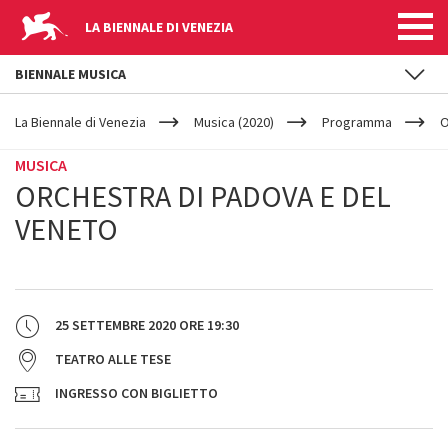
LA BIENNALE DI VENEZIA
BIENNALE MUSICA
YOUR
Salta al contenuto principale
ARE
La Biennale di Venezia
Musica (2020)
Programma
O
HERE
MUSICA
ORCHESTRA DI PADOVA E DEL
VENETO
25 SETTEMBRE 2020
ORE
19:30
TEATRO ALLE TESE
INGRESSO CON BIGLIETTO