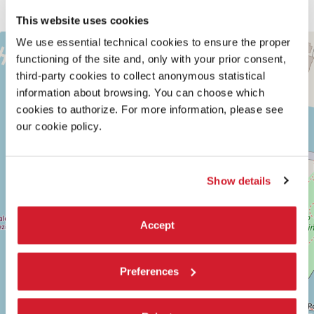
This website uses cookies
TEATRO
We use essential technical cookies to ensure the proper
+
ALLE
functioning of the site and, only with your prior consent,
TESE
−
third-party cookies to collect anonymous statistical
SESTIERE
information about browsing. You can choose which
CASTELLO
cookies to authorize. For more information, please see
CAMPO
DELLA
our cookie policy.
TANA
2169/F
30122
VENEZIA
Show details
TEL.
0415218711
info@labiennale.org
Accept
SCOPRI LA SEDE
Vedi
Preferences
su
Google
Maps