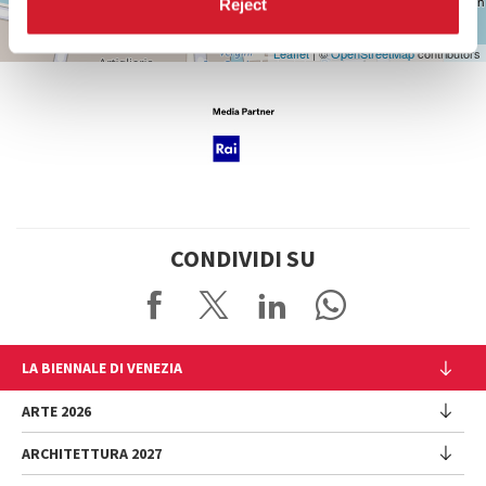
Reject
Leaflet
| ©
OpenStreetMap
contributors
CONDIVIDI SU
LA BIENNALE DI VENEZIA
L'Istituzione
ARTE 2026
Cariche istituzionali
ARCHITETTURA 2027
Esposizione
Storia
Direttrice