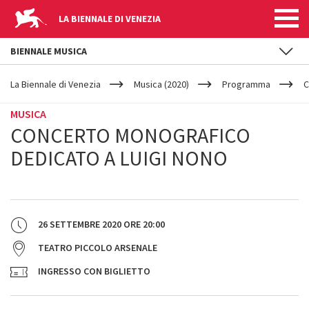
LA BIENNALE DI VENEZIA
BIENNALE MUSICA
YOUR
Salta al contenuto principale
ARE
La Biennale di Venezia
Musica (2020)
Programma
C
HERE
MUSICA
CONCERTO MONOGRAFICO
DEDICATO A LUIGI NONO
26 SETTEMBRE 2020
ORE
20:00
TEATRO PICCOLO ARSENALE
INGRESSO CON BIGLIETTO