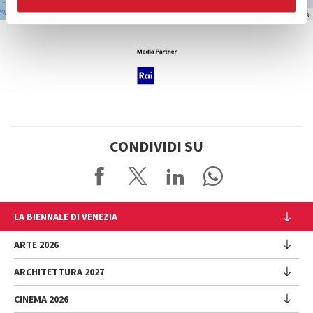
Leaflet
| ©
OpenStreetMap
contributors
CONDIVIDI SU
LA BIENNALE DI VENEZIA
L'Istituzione
ARTE 2026
Cariche istituzionali
ARCHITETTURA 2027
Esposizione
Storia
Direttrice
Luoghi
CINEMA 2026
Mostra
Intervento di Pietrangelo Buttafuoco