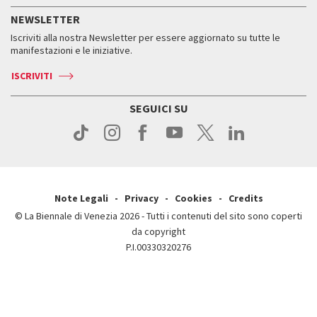
Servizi al pubblico
Storia
FAQ
NEWSLETTER
Come raggiungerci
Orari e sedi
Servizi al pubblico
Iscriviti alla nostra Newsletter per essere aggiornato su tutte le
Contatti
Biglietti
Orari e sedi
Come raggiungerci
manifestazioni e le iniziative.
Press
Servizi al pubblico
News
Contatti
ISCRIVITI
Come raggiungerci
Servizi al pubblico
Press
Contatti
Come raggiungerci
SEGUICI SU
Press
Contatti
Press
Note Legali
Privacy
Cookies
Credits
© La Biennale di Venezia 2026 - Tutti i contenuti del sito sono coperti
da copyright
P.I.00330320276