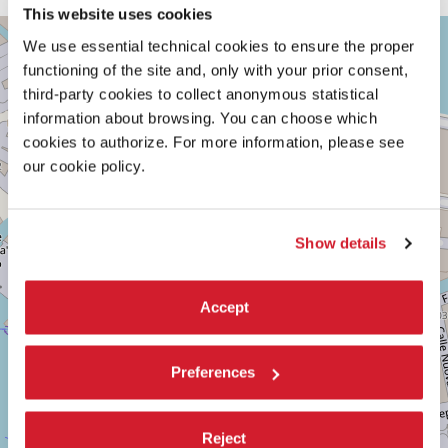
This website uses cookies
TEATRO
+
We use essential technical cookies to ensure the proper
PICCOLO
ARSENALE
−
functioning of the site and, only with your prior consent,
third-party cookies to collect anonymous statistical
SESTIERE
CASTELLO
information about browsing. You can choose which
CAMPO
cookies to authorize. For more information, please see
DELLA
our cookie policy.
TANA,
2169/F
30122
VENEZIA
TEL.
Show details
0415218711
info@labiennale.org
Accept
SCOPRI LA SEDE
Vedi
Preferences
su
Google
Maps
Reject