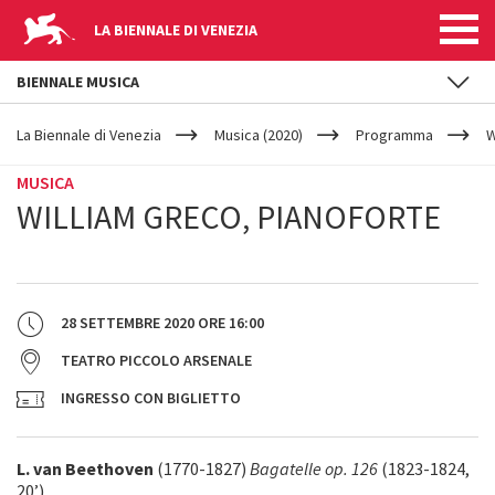
LA BIENNALE DI VENEZIA
BIENNALE MUSICA
YOUR
Salta al contenuto principale
ARE
La Biennale di Venezia
Musica (2020)
Programma
W
HERE
MUSICA
WILLIAM GRECO, PIANOFORTE
28 SETTEMBRE 2020
ORE
16:00
TEATRO PICCOLO ARSENALE
INGRESSO CON BIGLIETTO
L. van Beethoven
(1770-1827)
Bagatelle op. 126
(1823-1824,
20’)