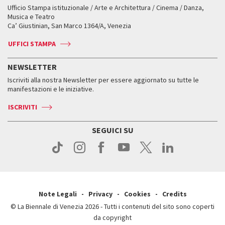
Workshop di critica teatrale
Ufficio Stampa istituzionale / Arte e Architettura / Cinema / Danza,
Fondi e Collezioni
Servizi al pubblico
Servizi al pubblico
Orari e sedi
Leone d’oro alla carriera
Musica e Teatro
Biennale College ASAC
Come raggiungerci
Orari e sedi
Come raggiungerci
Ca’ Giustinian, San Marco 1364/A, Venezia
Biglietti
Leone d’argento
Biennale Channel
Contatti
Biglietti
Contatti
Accrediti
Edizioni passate
UFFICI STAMPA
ASAC DATI
Press
Accrediti
Press
Servizi al pubblico
Storia
FAQ
NEWSLETTER
Come raggiungerci
Orari e sedi
Servizi al pubblico
Iscriviti alla nostra Newsletter per essere aggiornato su tutte le
Contatti
Biglietti
Orari e sedi
Come raggiungerci
manifestazioni e le iniziative.
Press
Servizi al pubblico
News
Contatti
ISCRIVITI
Come raggiungerci
Servizi al pubblico
Press
Contatti
Come raggiungerci
SEGUICI SU
Press
Contatti
Press
Note Legali
Privacy
Cookies
Credits
© La Biennale di Venezia 2026 - Tutti i contenuti del sito sono coperti
da copyright