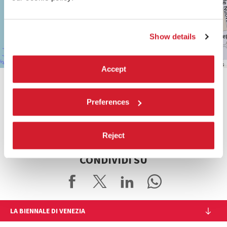
Vedi
su
Google
Maps
Show details
Leaflet
| ©
OpenStreetMap
contributors
Accept
Preferences
Reject
CONDIVIDI SU
LA BIENNALE DI VENEZIA