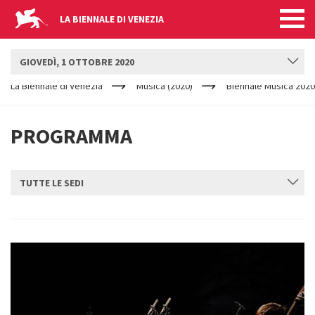
LA BIENNALE DI VENEZIA
BIENNALE MUSICA
GIOVEDÌ, 1 OTTOBRE 2020
YOUR
Salta al contenuto principale
ARE
La Biennale di Venezia
Musica (2020)
Biennale Musica 2020
HERE
PROGRAMMA
TUTTE LE SEDI
INVIA