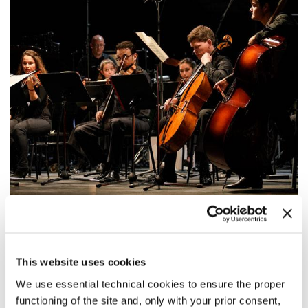
20:00
This website uses cookies
ENSEMBLE OKTOPUS
Due prime assolute e tre prime italiane nel programma di questo
We use essential technical cookies to ensure the proper
ensemble formatosi a Monaco di Baviera.
functioning of the site and, only with your prior consent,