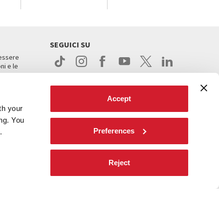
SEGUICI SU
 essere
ni e le
Accept
th your
ing. You
Preferences
.
ight
Reject