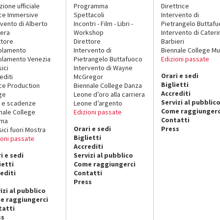
zione ufficiale
Programma
Direttrice
ce Immersive
Spettacoli
Intervento di
rvento di Alberto
Incontri - Film - Libri -
Pietrangelo Buttaf
era
Workshop
Intervento di Cateri
ttore
Direttore
Barbieri
olamento
Intervento di
Biennale College Mu
lamento Venezia
Pietrangelo Buttafuoco
Edizioni passate
sici
Intervento di Wayne
Orari e sedi
editi
McGregor
Biglietti
ce Production
Biennale College Danza
Accrediti
ge
Leone d’oro alla carriera
Servizi al pubblic
 e scadenze
Leone d’argento
Come raggiungerc
nale College
Edizioni passate
Contatti
ema
Orari e sedi
Press
sici fuori Mostra
Biglietti
ioni passate
Accrediti
i e sedi
Servizi al pubblico
ietti
Come raggiungerci
editi
Contatti
Press
izi al pubblico
e raggiungerci
tatti
ss