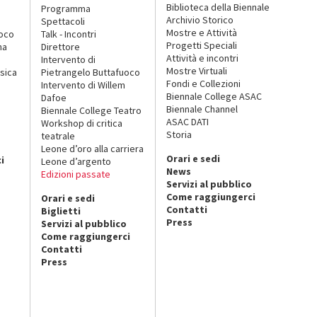
Biblioteca della Biennale
Programma
Archivio Storico
Spettacoli
Mostre e Attività
uoco
Talk - Incontri
Progetti Speciali
na
Direttore
Attività e incontri
Intervento di
Mostre Virtuali
sica
Pietrangelo Buttafuoco
Fondi e Collezioni
Intervento di Willem
Biennale College ASAC
Dafoe
Biennale Channel
Biennale College Teatro
ASAC DATI
Workshop di critica
Storia
teatrale
o
Leone d’oro alla carriera
Orari e sedi
i
Leone d’argento
News
Edizioni passate
Servizi al pubblico
Come raggiungerci
Orari e sedi
Contatti
Biglietti
Press
Servizi al pubblico
Come raggiungerci
Contatti
Press