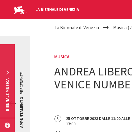
LA BIENNALE DI VENEZIA
YOUR
Salta al contenuto principale
La Biennale di Venezia
Musica (2
ARE
HERE
MUSICA
ANDREA LIBERO
PRECEDENTE
VENICE NUMBE
BIENNALE MUSICA
APPUNTAMENTO
25 OTTOBRE 2023
DALLE
11:00
ALLE
17:00