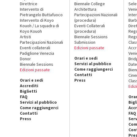
Direttrice
Biennale College
Sele
Intervento di
Architettura
Veni
Pietrangelo Buttafuoco
Partecipazioni Nazionali
Inte
Intervento di Koyo
(procedura)
Barb
Kouoh / La squadra di
Eventi Collaterali
Dire
Koyo Kouoh
(procedura)
Reg
Artisti
Biennale Sessions
Rego
Partecipazioni Nazionali
Submission
Clas
Eventi collaterali
Edizioni passate
Accr
Padiglione Venezia
Veni
Orari e sedi
Donor
Brid
Servizi al pubblico
Biennale Sessions
Date
Come raggiungerci
Edizioni passate
Bien
Contatti
Cin
Orari e sedi
Press
Clas
Accrediti
Ediz
Biglietti
FAQ
Orar
Servizi al pubblico
Bigl
Come raggiungerci
Accr
Contatti
FAQ
Press
Serv
Com
Con
Pre