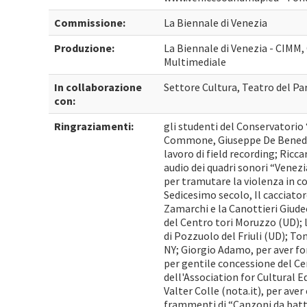
Commissione:
La Biennale di Venezia
Produzione:
La Biennale di Venezia - CIMM,
Multimediale
In collaborazione
Settore Cultura, Teatro del Pa
con:
Ringraziamenti:
gli studenti del Conservatorio 
Commone, Giuseppe De Benedit
lavoro di field recording; Ricc
audio dei quadri sonori “Venezia
per tramutare la violenza in c
Sedicesimo secolo, Il cacciatore
Zamarchi e la Canottieri Giud
del Centro tori Moruzzo (UD); 
di Pozzuolo del Friuli (UD); T
NY; Giorgio Adamo, per aver for
per gentile concessione del C
dell'Association for Cultural E
Valter Colle (nota.it), per aver
frammenti di “Canzoni da batt