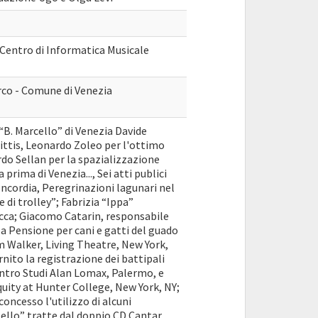
 Centro di Informatica Musicale
rco - Comune di Venezia
“B. Marcello” di Venezia Davide
tis, Leonardo Zoleo per l'ottimo
ardo Sellan per la spazializzazione
 prima di Venezia..., Sei atti publici
oncordia, Peregrinazioni lagunari nel
 di trolley”; Fabrizia “Ippa”
ecca; Giacomo Catarin, responsabile
la Pensione per cani e gatti del guado
om Walker, Living Theatre, New York,
nito la registrazione dei battipali
entro Studi Alan Lomax, Palermo, e
quity at Hunter College, New York, NY;
 concesso l'utilizzo di alcuni
ello” tratte dal doppio CD Cantar