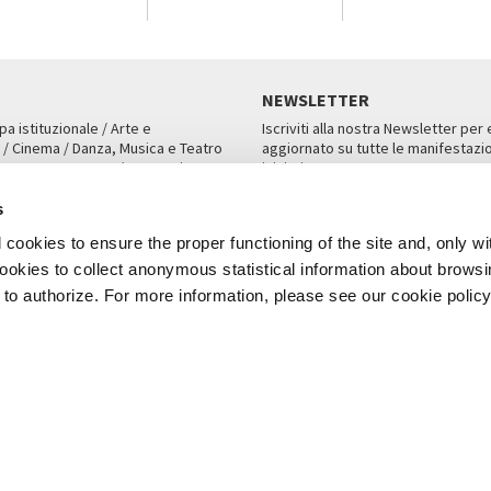
NEWSLETTER
pa istituzionale / Arte e
Iscriviti alla nostra Newsletter per
 / Cinema / Danza, Musica e Teatro
aggiornato su tutte le manifestazio
an, San Marco 1364/A, Venezia
iniziative.
AMPA
ISCRIVITI
s
cookies to ensure the proper functioning of the site and, only wi
 cookies to collect anonymous statistical information about brows
o authorize. For more information, please see our cookie policy
Note Legali
Privacy
Cookies
Credits
a Biennale di Venezia 2026 - Tutti i contenuti del sito sono coperti da copyr
P.I.00330320276