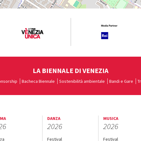
LA BIENNALE DI VENEZIA
nsorship
Bacheca Biennale
Sostenibilità ambientale
Bandi e Gare
T
EMA
DANZA
MUSICA
26
2026
2026
tra
Festival
Festival