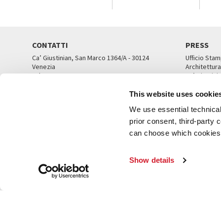
CONTATTI
PRESS
Ca’ Giustinian, San Marco 1364/A - 30124
Ufficio Stam
Venezia
Architettura
Tel. 041 5218711
Ca’ Giustini
email info@labiennale.org
UFFICI ST
This website uses cookie
TUTTI I CONTATTI
We use essential technical 
prior consent, third-party
can choose which cookies t
© L
Show details