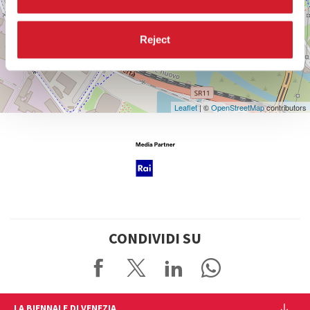
Vedi
su
Reject
Google
Maps
Leaflet
| ©
OpenStreetMap
contributors
CONDIVIDI SU
LA BIENNALE DI VENEZIA