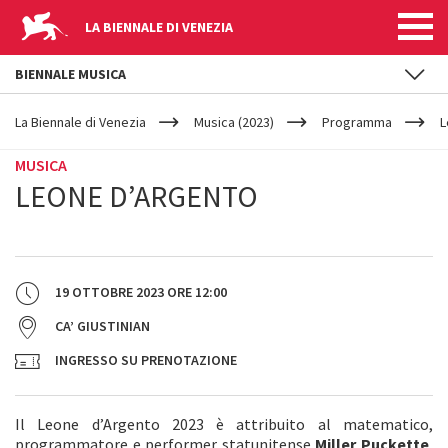
LA BIENNALE DI VENEZIA
BIENNALE MUSICA
YOUR
Salta al contenuto principale
ARE
La Biennale di Venezia
Musica (2023)
Programma
L
HERE
MUSICA
LEONE D’ARGENTO
19 OTTOBRE 2023
ORE
12:00
CA’ GIUSTINIAN
INGRESSO SU PRENOTAZIONE
Il Leone d’Argento 2023 è attribuito al matematico,
programmatore e performer statunitense
Miller Puckette
,