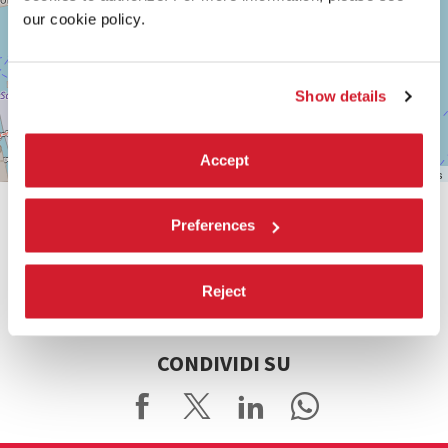
our cookie policy.
Vedi
su
Google
Show details
Maps
Accept
Leaflet
| ©
OpenStreetMap
contributors
Preferences
Reject
CONDIVIDI SU