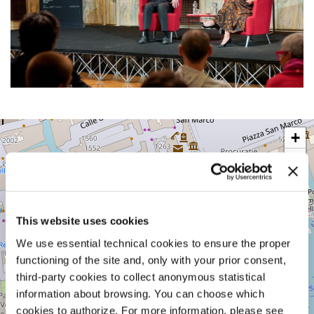
CA’
+
GIUSTINIAN
−
SESTIERE
SAN
MARCO
CALLE
RIDOTTO
This website uses cookies
1364/A
30124
We use essential technical cookies to ensure the proper
VENEZIA
functioning of the site and, only with your prior consent,
TEL.
0415218711
third-party cookies to collect anonymous statistical
info@labiennale.org
information about browsing. You can choose which
cookies to authorize. For more information, please see
SCOPRI LA SEDE