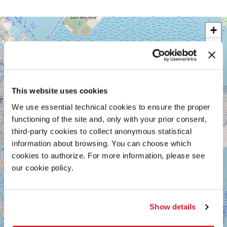
ARSENALE
+
-
SPAZIO
−
MARCEGLIA
SESTIERE
CASTELLO
CAMPO
This website uses cookies
DELLA
TANA
We use essential technical cookies to ensure the proper
2169/F
functioning of the site and, only with your prior consent,
30122
VENEZIA
third-party cookies to collect anonymous statistical
TEL.
information about browsing. You can choose which
0415218711
cookies to authorize. For more information, please see
info@labiennale.org
our cookie policy.
SCOPRI LA SEDE
Vedi
Show details
su
Google
Maps