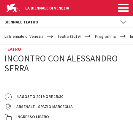
LA BIENNALE DI VENEZIA
BIENNALE TEATRO
YOUR
Salta al contenuto principale
ARE
La Biennale di Venezia
Teatro (2019)
Programma
I
HERE
TEATRO
INCONTRO CON ALESSANDRO
SERRA
4 AGOSTO 2019
ORE
15:30
ARSENALE - SPAZIO MARCEGLIA
INGRESSO LIBERO