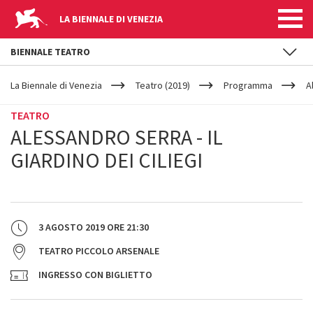
LA BIENNALE DI VENEZIA
BIENNALE TEATRO
YOUR
Salta al contenuto principale
ARE
La Biennale di Venezia
Teatro (2019)
Programma
A
HERE
TEATRO
ALESSANDRO SERRA - IL
GIARDINO DEI CILIEGI
3 AGOSTO 2019
ORE
21:30
TEATRO PICCOLO ARSENALE
INGRESSO CON BIGLIETTO