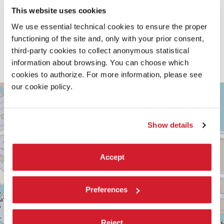
ciliegi
di Čechov. Atteso in questa prova dopo il successo
internazionale di
Macbettu
.
This website uses cookies
“Gli oggetti e le persone sfumano l’uno nell’altro, i colori si
We use essential technical cookies to ensure the proper
sfaldano in mezzetinte, i lineamenti e le voci si disciolgono.
functioning of the site and, only with your prior consent,
Tanto che, a un certo punto, non si sa più chi parla, se una
third-party cookies to collect anonymous statistical
voce proveniente da un’altra stanza o noi stessi con le parole
information about browsing. You can choose which
di un altro”. (Alessandro Serra)
cookies to authorize. For more information, please see
our cookie policy.
TEATRO
+
PICCOLO
ARSENALE
−
SESTIERE
Show details
CASTELLO
CAMPO
DELLA
Accept
TANA,
2169/F
30122
VENEZIA
Preferences
TEL.
0415218711
info@labiennale.org
Reject