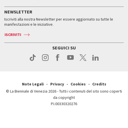
ASAC DATI
Press
Accrediti
Press
Servizi al pubblico
Storia
FAQ
NEWSLETTER
Come raggiungerci
Orari e sedi
Servizi al pubblico
Iscriviti alla nostra Newsletter per essere aggiornato su tutte le
Contatti
Biglietti
Orari e sedi
Come raggiungerci
manifestazioni e le iniziative.
Press
Servizi al pubblico
News
Contatti
ISCRIVITI
Come raggiungerci
Servizi al pubblico
Press
Contatti
Come raggiungerci
SEGUICI SU
Press
Contatti
Press
Note Legali
Privacy
Cookies
Credits
© La Biennale di Venezia 2026 - Tutti i contenuti del sito sono coperti
da copyright
P.I.00330320276