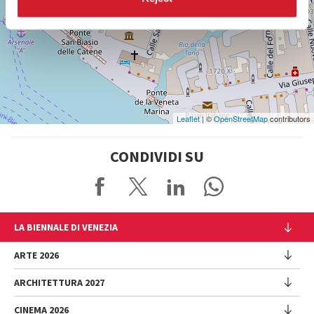
SCOPRI LA SEDE
Vedi
su
Google
Maps
Leaflet
| ©
OpenStreetMap
contributors
CONDIVIDI SU
LA BIENNALE DI VENEZIA
L'Istituzione
ARTE 2026
Cariche istituzionali
ARCHITETTURA 2027
Esposizione
Storia
Direttrice
Luoghi
CINEMA 2026
Mostra