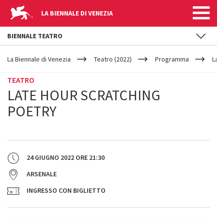
LA BIENNALE DI VENEZIA
BIENNALE TEATRO
YOUR
Salta al contenuto principale
ARE
La Biennale di Venezia
Teatro (2022)
Programma
L
HERE
TEATRO
LATE HOUR SCRATCHING
POETRY
24 GIUGNO 2022
ORE
21:30
ARSENALE
INGRESSO CON BIGLIETTO