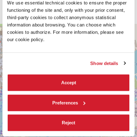
We use essential technical cookies to ensure the proper
functioning of the site and, only with your prior consent,
third-party cookies to collect anonymous statistical
information about browsing. You can choose which
ARSENALE
+
cookies to authorize. For more information, please see
SESTIERE
our cookie policy.
−
CASTELLO
CAMPO
DELLA
TANA
Show details
2169/F
30122
VENEZIA
TEL.
Accept
0415218711
info@labiennale.org
Preferences
SCOPRI LA SEDE
Vedi
su
Reject
Google
Maps