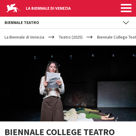
LA BIENNALE DI VENEZIA
BIENNALE TEATRO
YOUR
Salta al contenuto principale
ARE
La Biennale di Venezia
Teatro (2025)
Biennale College Teat
HERE
BIENNALE COLLEGE TEATRO