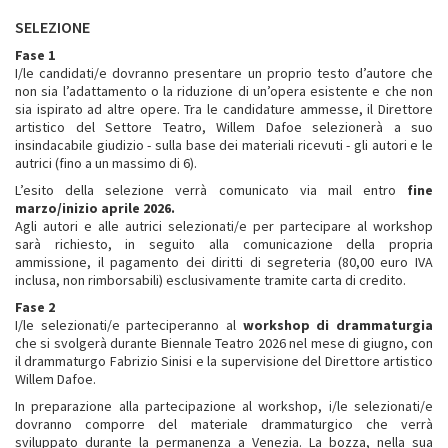
SELEZIONE
Fase 1
I/le candidati/e dovranno presentare un proprio testo d’autore che
non sia l’adattamento o la riduzione di un’opera esistente e che non
sia ispirato ad altre opere. Tra le candidature ammesse, il Direttore
artistico del Settore Teatro, Willem Dafoe selezionerà a suo
insindacabile giudizio - sulla base dei materiali ricevuti - gli autori e le
autrici (fino a un massimo di 6).
L’esito della selezione verrà comunicato via mail entro
fine
marzo/inizio aprile
2026.
Agli autori e alle autrici selezionati/e per partecipare al workshop
sarà richiesto, in seguito alla comunicazione della propria
ammissione, il pagamento dei diritti di segreteria (80,00 euro IVA
inclusa, non rimborsabili) esclusivamente tramite carta di credito.
Fase 2
I/le selezionati/e parteciperanno al
workshop di drammaturgia
che si svolgerà durante Biennale Teatro 2026 nel mese di giugno, con
il drammaturgo Fabrizio Sinisi e la supervisione del Direttore artistico
Willem Dafoe.
In preparazione alla partecipazione al workshop, i/le selezionati/e
dovranno comporre del materiale drammaturgico che verrà
sviluppato durante la permanenza a Venezia. La bozza, nella sua