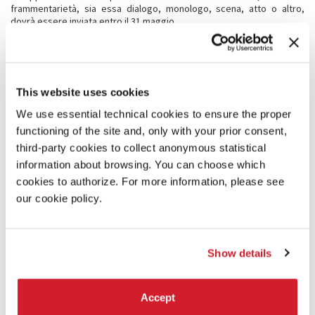
frammentarietà, sia essa dialogo, monologo, scena, atto o altro,
dovrà essere inviata entro il 31 maggio.
La partecipazione al workshop comporta l’obbligo di frequenza per
l’intera durata del percorso.
Fase finale
A seguito dei risultati del lavoro svolto nel workshop, gli autori/autrici
presenteranno un primo sviluppo del loro lavoro in forma di lettura al
This website uses cookies
Direttore artistico Willem Dafoe - affiancato da un comitato di
We use essential technical cookies to ensure the proper
selezione da lui costituito e presieduto - che individuerà a proprio
insindacabile giudizio i vincitori/le vincitrici (fino a un massimo di due)
functioning of the site and, only with your prior consent,
che dovranno consegnare alla Biennale un testo integrale entro il 31
third-party cookies to collect anonymous statistical
gennaio 2027.
information about browsing. You can choose which
cookies to authorize. For more information, please see
PRODUZIONE
our cookie policy.
Le drammaturgie vincitrici verranno presentate in forma di lettura
scenica alla
Biennale Teatro
2027
: la
mise en lecture
dei testi
vincitori sarà affidata a un/una regista e degli/delle interpreti
individuati dal Direttore Willem Dafoe.
Show details
DOCUMENTAZIONE
Accept
La documentazione – che dovrà essere inviata
entro il 14 dicembre