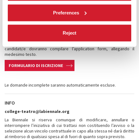
2025
tramite formulario di iscrizione – è costituita da:
· curriculum vitae in italiano e inglese
Preferences
· un proprio testo d’autore che non sia l’adattamento o la riduzione di
un’opera esistente e che non sia ispirato ad altre opere (è permesso
presentare la forma monologante)
Reject
· lettera motivazionale in italiano e inglese
In caso di partecipazione in qualità di co-autore, entrambi/e i/le
candidati/e dovranno compilare l’application form, allegando il
medesimo testo.
FORMULARIO DI ISCRIZIONE
Le domande incomplete saranno automaticamente escluse.
INFO
college-teatro@labiennale.org
La Biennale si riserva comunque di modificare, annullare o
interrompere l’iniziativa di cui trattasi non costituendo l’avviso o la
selezione alcun vincolo contrattuale in capo alla stessa né darà diritto
al rimborso di qualsiasi spesa al di fuori di quanto sopra previsto.