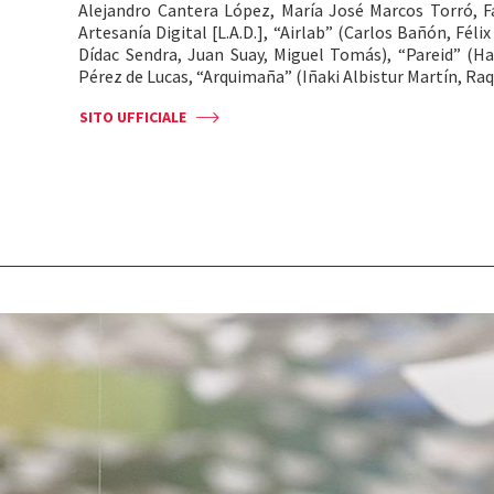
Alejandro Cantera López, María José Marcos Torró, F
Artesanía Digital [L.A.D.], “Airlab” (Carlos Bañón, Féli
Dídac Sendra, Juan Suay, Miguel Tomás), “Pareid” (H
Pérez de Lucas, “Arquimaña” (Iñaki Albistur Martín, Raq
SITO UFFICIALE