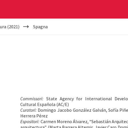
ura (2021)
Spagna
Commissari:
State Agency for International Devel
Cultural Española (AC/E)
Curatori:
Domingo Jacobo González Galván, Sofía Piñer
Herrera Pérez
Espositori:
Carmen Moreno Álvarez, “Sebastián Arquitec
arquitectura” (Marta Barrera Altemir, Javier Caro Dom