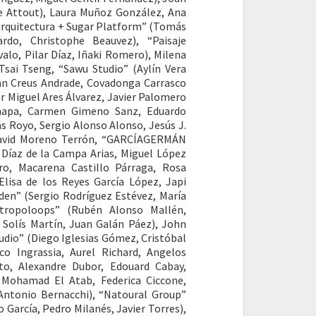
ce Attout), Laura Muñoz González, Ana
 arquitectura + Sugar Platform” (Tomás
jardo, Christophe Beauvez), “Paisaje
alo, Pilar Díaz, Iñaki Romero), Milena
sai Tseng, “Sawu Studio” (Aylín Vera
n Creus Andrade, Covadonga Carrasco
r Miguel Ares Álvarez, Javier Palomero
Chapa, Carmen Gimeno Sanz, Eduardo
s Royo, Sergio Alonso Alonso, Jesús J.
, David Moreno Terrón, “GARCÍAGERMÁN
Díaz de la Campa Arias, Miguel López
ro, Macarena Castillo Párraga, Rosa
Elisa de los Reyes García López, Japi
den” (Sergio Rodríguez Estévez, María
ntropoloops” (Rubén Alonso Mallén,
 Solís Martín, Juan Galán Páez), John
udio” (Diego Iglesias Gómez, Cristóbal
o Ingrassia, Aurel Richard, Angelos
ito, Alexandre Dubor, Edouard Cabay,
, Mohamad El Atab, Federica Ciccone,
, Antonio Bernacchi), “Natoural Group”
García, Pedro Milanés, Javier Torres),