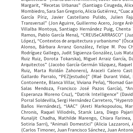
Margarit, “Recetas Urbanas” (Santiago Cirugeda, Ali
Mombiedro, Sara San Gregorio, Alicia Gutiérrez, “Cuac
García Píriz, Javier Castellano Pulido, Julien Fa
Transversal” (Jon Aguirre, Guillermo Acero, Jorge Arév
Villalba Montoya, Santiago Hernández Puig, Chenta T
Ramos, Pablo García Mena), “CREUSeCARRASCO” (Jua
López), “Contextos de arquitectura y urbanismo” (Ósca
Alonso, Bárbara Arranz González, Felipe M. Pou 
Rodríguez Gallego, Judit Sigüenza González, Luis Mata
Ruiz Ruiz, Dorota Tokarska), Miguel Arraiz García
Arquitectos” (Jacobo García-Germán Vázquez, Raquel 
Ruiz, Marta Roldán Zahonero), Araceli Calero Cast
Gallardo Parralo, “PEZ[estudio]” (Maé Durant Vidal, 
Contonente, Blanca Villar, Viviana Peña), “Nomad Gar
Salas Mendoza, Francisco José Pazos García), “A
Esperanza Moreno Cruz), “Datrik Intelligence” (David
Porral Soldevilla, Sergi Hernández Carretero, “Hyperst
Baños Hernández), “IAAC” (Areti Markopoulou, Marc
Chronis, Raquel Villodrés, Starsk Lara, Diego Pajar
Kunaljit Chadha, Mathilde Marengo, Chiara Farinea
Sotiria Sarri), “Animali Domestici” (Alicia Lazzaroni
(Carlos Timoner, Juan Francisco Sánchez, Juan Antonio 