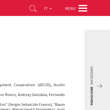
MENU
IT
SUCCESSIVO
opment Cooperation (AECID), Acción
PADIGLIONE
o Rivero, Andrzej Gwizdala, Fernando
tos” (Sergio Sebastián Franco), “Baum
ínguez, Miguel Gentil Fernández), Joan