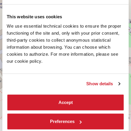
−
Vedi
su
Google
This website uses cookies
Maps
We use essential technical cookies to ensure the proper
functioning of the site and, only with your prior consent,
third-party cookies to collect anonymous statistical
information about browsing. You can choose which
cookies to authorize. For more information, please see
our cookie policy.
Show details
Accept
Leaflet
| ©
OpenStreetMap
contributors
Preferences