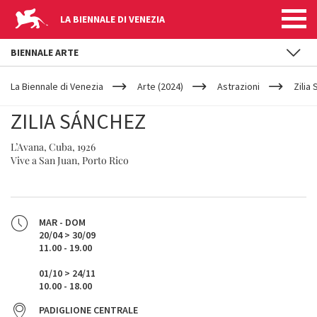
LA BIENNALE DI VENEZIA
BIENNALE ARTE
YOUR
Salta al contenuto principale
ARE
La Biennale di Venezia
Arte (2024)
Astrazioni
Zilia
HERE
ZILIA SÁNCHEZ
L’Avana, Cuba, 1926
Vive a San Juan, Porto Rico
MAR - DOM
20/04 > 30/09
11.00 - 19.00
01/10 > 24/11
10.00 - 18.00
PADIGLIONE CENTRALE