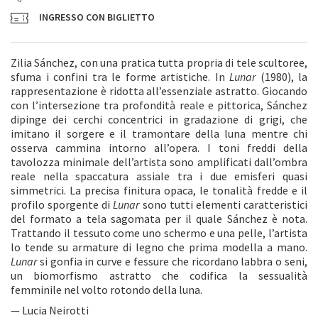
INGRESSO CON BIGLIETTO
Zilia Sánchez, con una pratica tutta propria di tele scultoree,
sfuma i confini tra le forme artistiche. In
Lunar
(1980), la
rappresentazione è ridotta all’essenziale astratto. Giocando
con l’intersezione tra profondità reale e pittorica, Sánchez
dipinge dei cerchi concentrici in gradazione di grigi, che
imitano il sorgere e il tramontare della luna mentre chi
osserva cammina intorno all’opera. I toni freddi della
tavolozza minimale dell’artista sono amplificati dall’ombra
reale nella spaccatura assiale tra i due emisferi quasi
simmetrici. La precisa finitura opaca, le tonalità fredde e il
profilo sporgente di
Lunar
sono tutti elementi caratteristici
del formato a tela sagomata per il quale Sánchez è nota.
Trattando il tessuto come uno schermo e una pelle, l’artista
lo tende su armature di legno che prima modella a mano.
Lunar
si gonfia in curve e fessure che ricordano labbra o seni,
un biomorfismo astratto che codifica la sessualità
femminile nel volto rotondo della luna.
— Lucia Neirotti