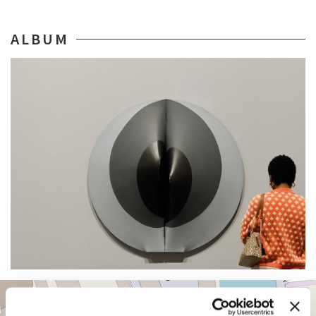
ALBUM
PADIGLIONE
+
CENTRALE