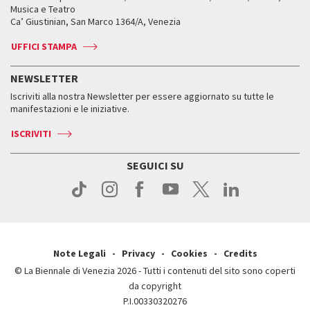
Orari e sedi
Leone d’oro alla carriera
Musica e Teatro
Biennale College ASAC
Come raggiungerci
Orari e sedi
Come raggiungerci
Ca’ Giustinian, San Marco 1364/A, Venezia
Biglietti
Leone d’argento
Biennale Channel
Contatti
Biglietti
Contatti
Accrediti
Edizioni passate
UFFICI STAMPA
ASAC DATI
Press
Accrediti
Press
Servizi al pubblico
Storia
FAQ
NEWSLETTER
Come raggiungerci
Orari e sedi
Servizi al pubblico
Iscriviti alla nostra Newsletter per essere aggiornato su tutte le
Contatti
Biglietti
Orari e sedi
Come raggiungerci
manifestazioni e le iniziative.
Press
Servizi al pubblico
News
Contatti
ISCRIVITI
Come raggiungerci
Servizi al pubblico
Press
Contatti
Come raggiungerci
SEGUICI SU
Press
Contatti
Press
Note Legali
Privacy
Cookies
Credits
© La Biennale di Venezia 2026 - Tutti i contenuti del sito sono coperti
da copyright
P.I.00330320276