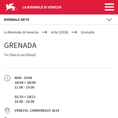
LA BIENNALE DI VENEZIA
BIENNALE ARTE
YOUR
Salta al contenuto principale
ARE
La Biennale di Venezia
Arte (2024)
Grenada
HERE
GRENADA
No Man is an Island
MAR - DOM
20/04 > 30/09
11.00 - 19.00
01/10 > 24/11
10.00 - 18.00
VENEZIA, CANNAREGIO 4118