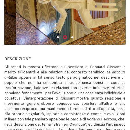
DESCRIZIONE
Gli artisti in mostra riflettono sul pensiero di Édouard Glissant in
merito all’identità e alle relazioni nel contesto caraibico.
Le discours
antillais
appare in tal senso testo paradigmatico nel descrivere un
popolo che non ha un’identità a radice unica bensì in continua
trasformazione, laddove le relazioni con diverse influenze ed etnie
appaiono fondamentali per l’evoluzione di una coscienza individuale e
collettiva. L’interpretazione di Glissant mostra quanto relazione e
movimento genererebbero conoscenza, apertura all’altro e allo
scambio reciproco, pur mantenendo fermo il diritto all’opacità, ossia
alla propria singolarità, ispirata a coesistenze e continue evoluzioni.
In linea con tale pensiero appaiono le parole di Adriano Pedrosa, che,
nella descrizione del tema “Stranieri Ovunque”, evidenzia l’intrinseco
senso di estraneità degli individui, indipendentemente dal luogo in cui