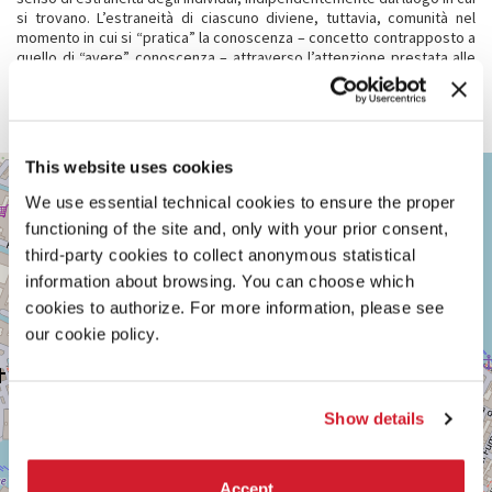
si trovano. L’estraneità di ciascuno diviene, tuttavia, comunità nel
momento in cui si “pratica” la conoscenza – concetto contrapposto a
quello di “avere” conoscenza – attraverso l’attenzione prestata alle
relazioni tra le cose o semplicemente raccontando il loro vissuto
nell’ambito di una reciproca “corrispondenza” (Tim Ingold), affinché
comunità implichi un “darsi insieme”.
VENEZIA,
This website uses cookies
+
CANNAREGIO
We use essential technical cookies to ensure the proper
4118
−
functioning of the site and, only with your prior consent,
Vedi
third-party cookies to collect anonymous statistical
su
Google
information about browsing. You can choose which
Maps
cookies to authorize. For more information, please see
our cookie policy.
Show details
Accept