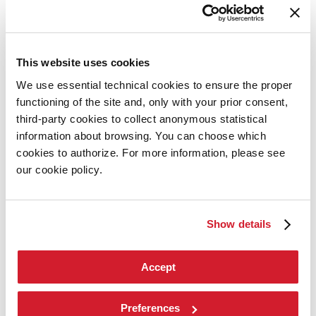
Biennale College
Contatti
Arte 2026
Arte
This website uses cookies
2026
We use essential technical cookies to ensure the proper
Esposizione
Direttrice
functioning of the site and, only with your prior consent,
Intervento di Pietrangelo Buttafuoco
third-party cookies to collect anonymous statistical
Intervento di Koyo Kouoh / La squadra di Koyo Kouoh
information about browsing. You can choose which
Artisti
Partecipazioni Nazionali
cookies to authorize. For more information, please see
Eventi collaterali
our cookie policy.
Padiglione Venezia
Donor
Biennale Sessions
Edizioni passate
Show details
Orari e sedi
Accrediti
Biglietti
Accept
FAQ
Servizi al pubblico
Come raggiungerci
Preferences
Contatti