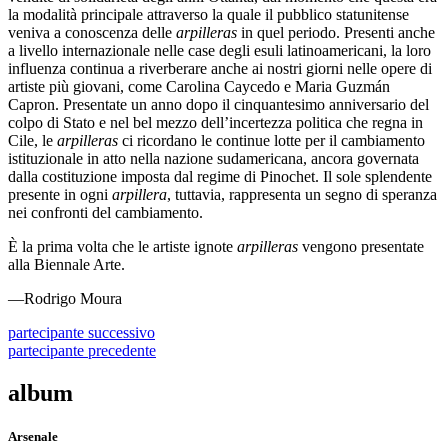
la modalità principale attraverso la quale il pubblico statunitense
veniva a conoscenza delle
arpilleras
in quel periodo. Presenti anche
a livello internazionale nelle case degli esuli latinoamericani, la loro
influenza continua a riverberare anche ai nostri giorni nelle opere di
artiste più giovani, come Carolina Caycedo e Maria Guzmán
Capron. Presentate un anno dopo il cinquantesimo anniversario del
colpo di Stato e nel bel mezzo dell’incertezza politica che regna in
Cile, le
arpilleras
ci ricordano le continue lotte per il cambiamento
istituzionale in atto nella nazione sudamericana, ancora governata
dalla costituzione imposta dal regime di Pinochet. Il sole splendente
presente in ogni
arpillera
, tuttavia, rappresenta un segno di speranza
nei confronti del cambiamento.
È la prima volta che le artiste ignote
arpilleras
vengono presentate
alla Biennale Arte.
—Rodrigo Moura
partecipante
successivo
partecipante
precedente
album
Arsenale