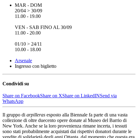
MAR - DOM
20/04 > 30/09
11.00 - 19.00
VEN - SAB FINO AL 30/09
11.00 - 20.00
01/10 > 24/11
10.00 - 18.00
Arsenale
Ingresso con biglietto
Condividi su
Share on Facebook
Share on X
Share on LinkedIN
Send via
WhatsApp
Il gruppo di
arpilleras
esposto alla Biennale fa parte di una vasta
collezione di oltre duecento opere donate al Museo del Barrio di
New York. Anche se la loro provenienza rimane incerta, i tessuti
sono stati probabilmente acquistati dai rispettivi donatori durante le
vendite di solidarietà degli anni Ottanta, dal momento che questa era