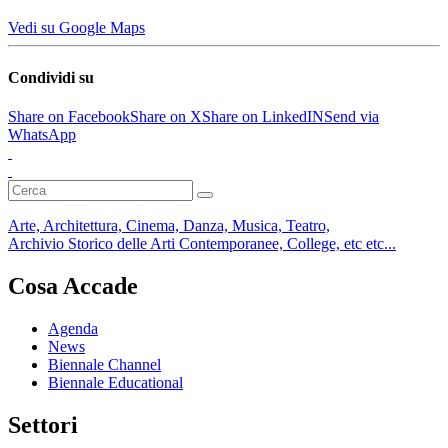
Vedi su Google Maps
Condividi su
Share on Facebook
Share on X
Share on LinkedIN
Send via
WhatsApp
Arte, Architettura, Cinema, Danza, Musica, Teatro,
Archivio Storico delle Arti Contemporanee, College, etc etc...
Cosa Accade
Agenda
News
Biennale Channel
Biennale Educational
Settori