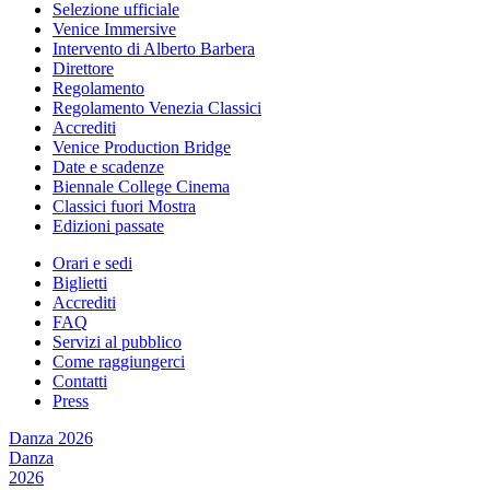
Selezione ufficiale
Venice Immersive
Intervento di Alberto Barbera
Direttore
Regolamento
Regolamento Venezia Classici
Accrediti
Venice Production Bridge
Date e scadenze
Biennale College Cinema
Classici fuori Mostra
Edizioni passate
Orari e sedi
Biglietti
Accrediti
FAQ
Servizi al pubblico
Come raggiungerci
Contatti
Press
Danza 2026
Danza
2026