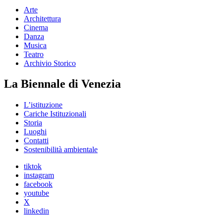
Arte
Architettura
Cinema
Danza
Musica
Teatro
Archivio Storico
La Biennale di Venezia
L’istituzione
Cariche Istituzionali
Storia
Luoghi
Contatti
Sostenibilità ambientale
tiktok
instagram
facebook
youtube
X
linkedin