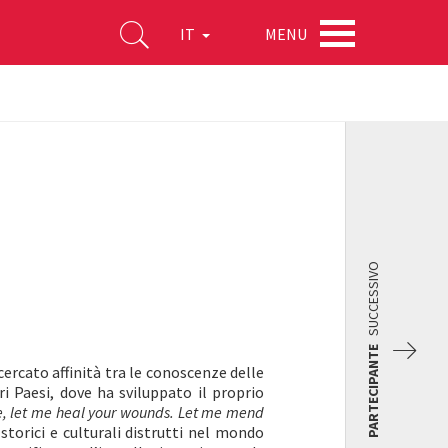
MENU
IT
SUCCESSIVO
PARTECIPANTE
ercato affinità tra le conoscenze delle
i Paesi, dove ha sviluppato il proprio
, let me heal your wounds. Let me mend
 storici e culturali distrutti nel mondo