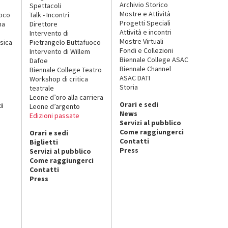
Archivio Storico
Spettacoli
Mostre e Attività
uoco
Talk - Incontri
Progetti Speciali
na
Direttore
Attività e incontri
Intervento di
Mostre Virtuali
sica
Pietrangelo Buttafuoco
Fondi e Collezioni
Intervento di Willem
Biennale College ASAC
Dafoe
Biennale Channel
Biennale College Teatro
ASAC DATI
Workshop di critica
Storia
teatrale
o
Leone d’oro alla carriera
Orari e sedi
i
Leone d’argento
News
Edizioni passate
Servizi al pubblico
Come raggiungerci
Orari e sedi
Contatti
Biglietti
Press
Servizi al pubblico
Come raggiungerci
Contatti
Press