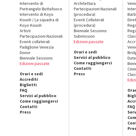
Intervento di
Architettura
Veni
Pietrangelo Buttafuoco
Partecipazioni Nazionali
Inte
Intervento di Koyo
(procedura)
Barb
Kouoh / La squadra di
Eventi Collaterali
Dire
Koyo Kouoh
(procedura)
Reg
Artisti
Biennale Sessions
Rego
Partecipazioni Nazionali
Submission
Clas
Eventi collaterali
Edizioni passate
Accr
Padiglione Venezia
Veni
Orari e sedi
Donor
Brid
Servizi al pubblico
Biennale Sessions
Date
Come raggiungerci
Edizioni passate
Bien
Contatti
Cin
Orari e sedi
Press
Clas
Accrediti
Ediz
Biglietti
FAQ
Orar
Servizi al pubblico
Bigl
Come raggiungerci
Accr
Contatti
FAQ
Press
Serv
Com
Con
Pre