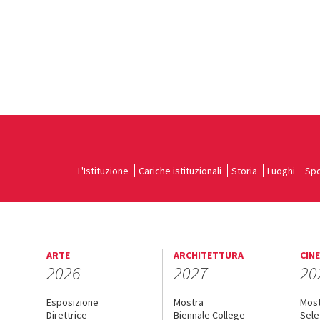
L'Istituzione
Cariche istituzionali
Storia
Luoghi
Spo
ARTE
ARCHITETTURA
CIN
2026
2027
20
Esposizione
Mostra
Mos
Direttrice
Biennale College
Sele