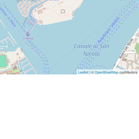
Leaflet
| ©
OpenStreetMap
contributors