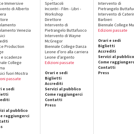
ce Immersive
Spettacoli
Intervento di
rvento di Alberto
Incontri - Film - Libri -
Pietrangelo Buttaf
era
Workshop
Intervento di Cateri
ttore
Direttore
Barbieri
olamento
Intervento di
Biennale College Mu
lamento Venezia
Pietrangelo Buttafuoco
Edizioni passate
sici
Intervento di Wayne
Orari e sedi
editi
McGregor
Biglietti
ce Production
Biennale College Danza
Accrediti
ge
Leone d’oro alla carriera
Servizi al pubblic
 e scadenze
Leone d’argento
Come raggiungerc
nale College
Edizioni passate
Contatti
ema
Orari e sedi
Press
sici fuori Mostra
Biglietti
ioni passate
Accrediti
i e sedi
Servizi al pubblico
ietti
Come raggiungerci
editi
Contatti
Press
izi al pubblico
e raggiungerci
tatti
ss