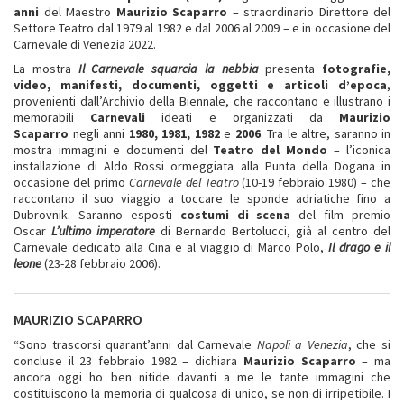
anni
del Maestro
Maurizio Scaparro
– straordinario Direttore del
Settore Teatro dal 1979 al 1982 e dal 2006 al 2009 – e in occasione del
Carnevale di Venezia 2022.
La mostra
Il Carnevale squarcia la nebbia
presenta
fotografie,
video, manifesti, documenti, oggetti e articoli d’epoca
,
provenienti dall’Archivio della Biennale, che raccontano e illustrano i
memorabili
Carnevali
ideati e organizzati da
Maurizio
Scaparro
negli anni
1980, 1981, 1982
e
2006
. Tra le altre, saranno in
mostra immagini e documenti del
Teatro del Mondo
– l’iconica
installazione di Aldo Rossi ormeggiata alla Punta della Dogana in
occasione del primo
Carnevale del Teatro
(10-19 febbraio 1980) – che
raccontano il suo viaggio a toccare le sponde adriatiche fino a
Dubrovnik. Saranno esposti
costumi di scena
del film premio
Oscar
L’ultimo imperatore
di Bernardo Bertolucci, già al centro del
Carnevale dedicato alla Cina e al viaggio di Marco Polo,
Il drago e il
leone
(23-28 febbraio 2006).
MAURIZIO SCAPARRO
“Sono trascorsi quarant’anni dal Carnevale
Napoli a Venezia
, che si
concluse il 23 febbraio 1982 – dichiara
Maurizio Scaparro
– ma
ancora oggi ho ben nitide davanti a me le tante immagini che
costituiscono la memoria di qualcosa di unico, se non di irripetibile. I