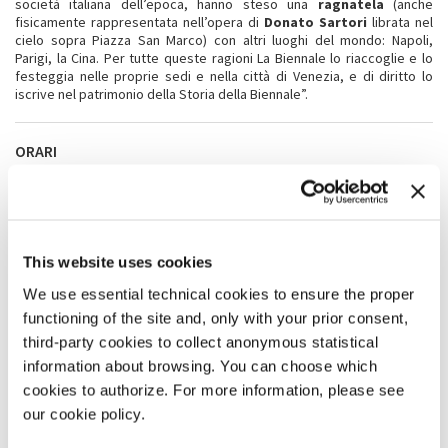
società italiana dell’epoca, hanno steso una
ragnatela
(anche
fisicamente rappresentata nell’opera di
Donato Sartori
librata nel
cielo sopra Piazza San Marco) con altri luoghi del mondo: Napoli,
Parigi, la Cina. Per tutte queste ragioni La Biennale lo riaccoglie e lo
festeggia nelle proprie sedi e nella città di Venezia, e di diritto lo
iscrive nel patrimonio della Storia della Biennale”.
ORARI
La mostra sarà aperta fino al 15 maggio, dal lunedì al sabato dalle
10.00 alle 19.00 e le domeniche di Carnevale 20 e 27 febbraio, con
ingresso libero.
This website uses cookies
ANNI
We use essential technical cookies to ensure the proper
functioning of the site and, only with your prior consent,
third-party cookies to collect anonymous statistical
information about browsing. You can choose which
cookies to authorize. For more information, please see
our cookie policy.