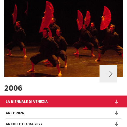
2006
LA BIENNALE DI VENEZIA
L'Istituzione
ARTE 2026
Cariche istituzionali
ARCHITETTURA 2027
Esposizione
Storia