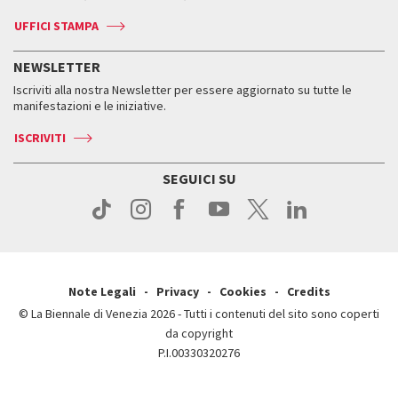
Biennale Channel
Contatti
Biglietti
Contatti
Accrediti
Edizioni passate
UFFICI STAMPA
ASAC DATI
Press
Accrediti
Press
Servizi al pubblico
Storia
FAQ
NEWSLETTER
Come raggiungerci
Orari e sedi
Servizi al pubblico
Iscriviti alla nostra Newsletter per essere aggiornato su tutte le
Contatti
Biglietti
Orari e sedi
Come raggiungerci
manifestazioni e le iniziative.
Press
Servizi al pubblico
News
Contatti
ISCRIVITI
Come raggiungerci
Servizi al pubblico
Press
Contatti
Come raggiungerci
SEGUICI SU
Press
Contatti
Press
Note Legali
Privacy
Cookies
Credits
© La Biennale di Venezia 2026 - Tutti i contenuti del sito sono coperti
da copyright
P.I.00330320276