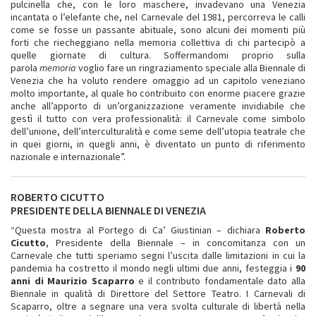
pulcinella che, con le loro maschere, invadevano una Venezia
incantata o l’elefante che, nel Carnevale del 1981, percorreva le calli
come se fosse un passante abituale, sono alcuni dei momenti più
forti che riecheggiano nella memoria collettiva di chi partecipò a
quelle giornate di cultura. Soffermandomi proprio sulla
parola
memoria
voglio fare un ringraziamento speciale alla Biennale di
Venezia che ha voluto rendere omaggio ad un capitolo veneziano
molto importante, al quale ho contribuito con enorme piacere grazie
anche all’apporto di un’organizzazione veramente invidiabile che
gestì il tutto con vera professionalità: il Carnevale come simbolo
dell’unione, dell’interculturalità e come seme dell’utopia teatrale che
in quei giorni, in quegli anni, è diventato un punto di riferimento
nazionale e internazionale”.
ROBERTO CICUTTO
PRESIDENTE DELLA BIENNALE DI VENEZIA
“Questa mostra al Portego di Ca’ Giustinian – dichiara
Roberto
Cicutto
, Presidente della Biennale – in concomitanza con un
Carnevale che tutti speriamo segni l’uscita dalle limitazioni in cui la
pandemia ha costretto il mondo negli ultimi due anni, festeggia i
90
anni di Maurizio Scaparro
e il contributo fondamentale dato alla
Biennale in qualità di Direttore del Settore Teatro. I Carnevali di
Scaparro, oltre a segnare una vera svolta culturale di libertà nella