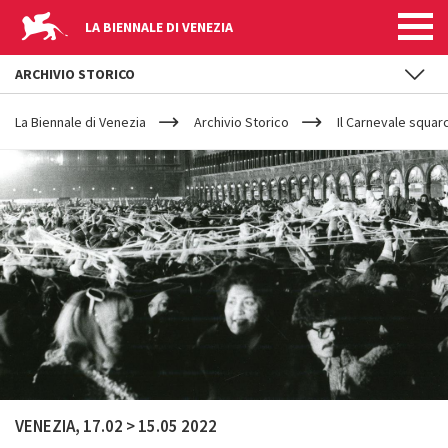
LA BIENNALE DI VENEZIA
ARCHIVIO STORICO
YOUR
Salta al contenuto principale
ARE
La Biennale di Venezia
Archivio Storico
Il Carnevale squarc
HERE
VENEZIA, 17.02 > 15.05 2022