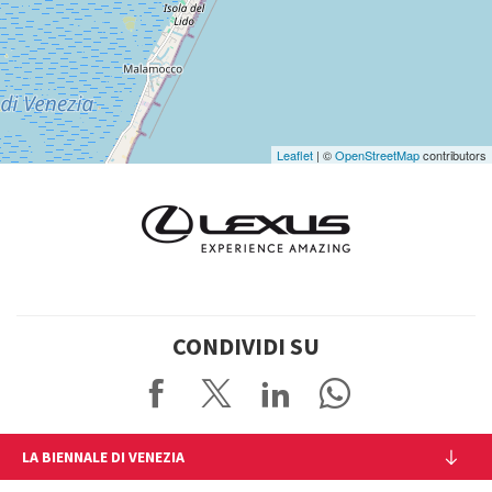
Google
Maps
Leaflet
| ©
OpenStreetMap
contributors
CONDIVIDI SU
LA BIENNALE DI VENEZIA