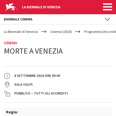
LA BIENNALE DI VENEZIA
BIENNALE CINEMA
YOUR
Salta al contenuto principale
ARE
La Biennale di Venezia
Cinema (2018)
Programma (Accredit
HERE
CINEMA
MORTE A VENEZIA
8 SETTEMBRE 2018
ORE
09:00
SALA VOLPI
PUBBLICO – TUTTI GLI ACCREDITI
Regia: