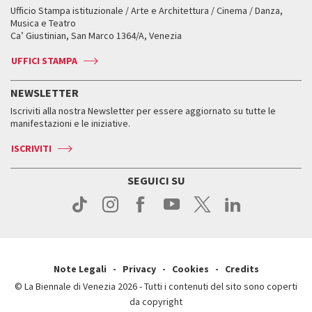
Workshop di critica teatrale
Ufficio Stampa istituzionale / Arte e Architettura / Cinema / Danza,
Fondi e Collezioni
Servizi al pubblico
Servizi al pubblico
Orari e sedi
Leone d’oro alla carriera
Musica e Teatro
Biennale College ASAC
Come raggiungerci
Orari e sedi
Come raggiungerci
Ca’ Giustinian, San Marco 1364/A, Venezia
Biglietti
Leone d’argento
Biennale Channel
Contatti
Biglietti
Contatti
Accrediti
Edizioni passate
UFFICI STAMPA
ASAC DATI
Press
Accrediti
Press
Servizi al pubblico
Storia
FAQ
NEWSLETTER
Come raggiungerci
Orari e sedi
Servizi al pubblico
Iscriviti alla nostra Newsletter per essere aggiornato su tutte le
Contatti
Biglietti
Orari e sedi
Come raggiungerci
manifestazioni e le iniziative.
Press
Servizi al pubblico
News
Contatti
ISCRIVITI
Come raggiungerci
Servizi al pubblico
Press
Contatti
Come raggiungerci
SEGUICI SU
Press
Contatti
Press
Note Legali
Privacy
Cookies
Credits
© La Biennale di Venezia 2026 - Tutti i contenuti del sito sono coperti
da copyright