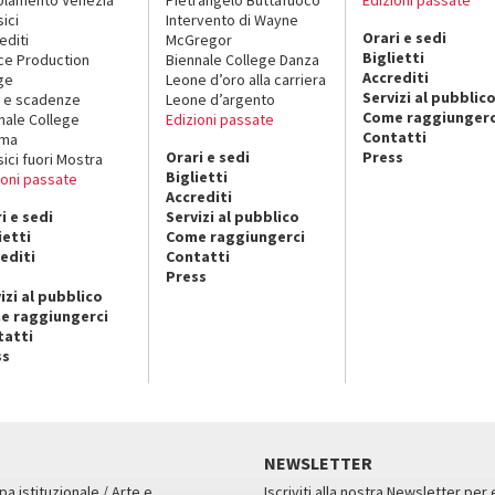
sici
Intervento di Wayne
Orari e sedi
editi
McGregor
Biglietti
ce Production
Biennale College Danza
Accrediti
ge
Leone d’oro alla carriera
Servizi al pubblic
 e scadenze
Leone d’argento
Come raggiungerc
nale College
Edizioni passate
Contatti
ema
Orari e sedi
Press
sici fuori Mostra
Biglietti
ioni passate
Accrediti
i e sedi
Servizi al pubblico
ietti
Come raggiungerci
editi
Contatti
Press
izi al pubblico
e raggiungerci
tatti
ss
NEWSLETTER
pa istituzionale / Arte e
Iscriviti alla nostra Newsletter per