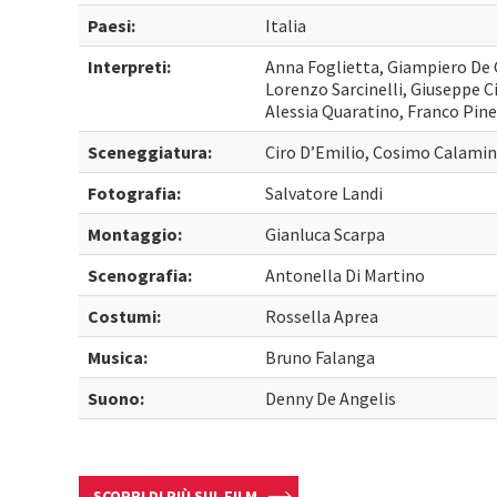
Paesi:
Italia
Interpreti:
Anna Foglietta, Giampiero De 
Lorenzo Sarcinelli, Giuseppe Ci
Alessia Quaratino, Franco Pine
Sceneggiatura:
Ciro D’Emilio, Cosimo Calamin
Fotografia:
Salvatore Landi
Montaggio:
Gianluca Scarpa
Scenografia:
Antonella Di Martino
Costumi:
Rossella Aprea
Musica:
Bruno Falanga
Suono:
Denny De Angelis
SCOPRI DI PIÙ SUL FILM