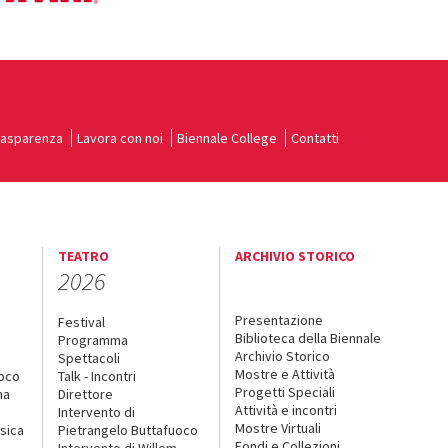
rasparenza
Lavora con noi
Biennale College
Contatti
TEATRO
ARCHIVIO STORICO
2026
Presentazione
Festival
Biblioteca della Biennale
Programma
Archivio Storico
Spettacoli
Mostre e Attività
uoco
Talk - Incontri
Progetti Speciali
na
Direttore
Attività e incontri
Intervento di
Mostre Virtuali
sica
Pietrangelo Buttafuoco
Fondi e Collezioni
Intervento di Willem