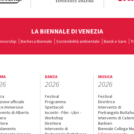
LA BIENNALE DI VENEZIA
nsorship
Bacheca Biennale
Sostenibilità ambientale
Bandi e Gare
T
EMA
DANZA
MUSICA
26
2026
2026
tra
Festival
Festival
zione ufficiale
Programma
Direttrice
ce Immersive
Spettacoli
Intervento di
rvento di Alberto
Incontri - Film - Libri -
Pietrangelo Buttaf
era
Workshop
Intervento di Cateri
ttore
Direttore
Barbieri
olamento
Intervento di
Biennale College Mu
lamento Venezia
Pietrangelo Buttafuoco
Edizioni passate