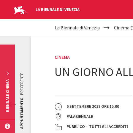
LA BIENNALE DI VENEZIA
YOUR
Salta al contenuto principale
La Biennale di Venezia
Cinema (
ARE
HERE
CINEMA
UN GIORNO AL
PRECEDENTE
BIENNALE CINEMA
APPUNTAMENTO
6 SETTEMBRE 2018
ORE
15:00
PALABIENNALE
PUBBLICO – TUTTI GLI ACCREDITI