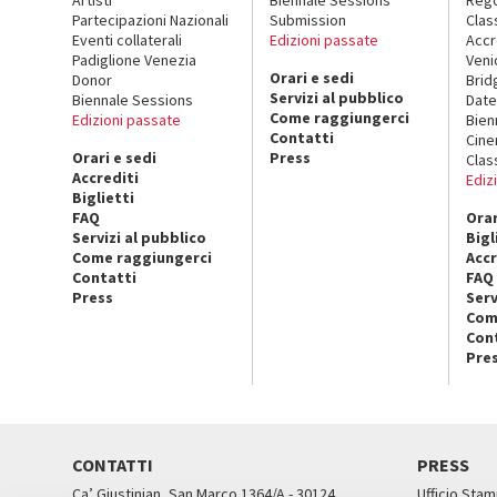
Partecipazioni Nazionali
Submission
Clas
Eventi collaterali
Edizioni passate
Accr
Padiglione Venezia
Veni
Orari e sedi
Donor
Brid
Servizi al pubblico
Biennale Sessions
Date
Come raggiungerci
Edizioni passate
Bien
Contatti
Cin
Orari e sedi
Press
Clas
Accrediti
Ediz
Biglietti
FAQ
Orar
Servizi al pubblico
Bigl
Come raggiungerci
Accr
Contatti
FAQ
Press
Serv
Com
Con
Pre
CONTATTI
PRESS
Ca’ Giustinian, San Marco 1364/A - 30124
Ufficio Stam