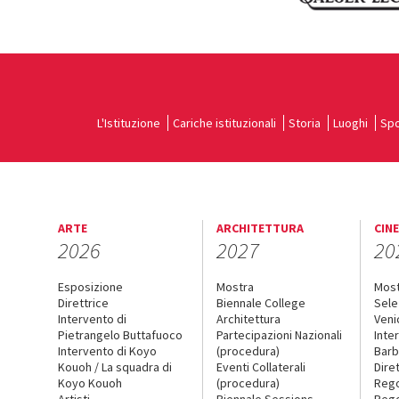
L'Istituzione
Cariche istituzionali
Storia
Luoghi
Spo
ARTE
ARCHITETTURA
CIN
2026
2027
20
Esposizione
Mostra
Mos
Direttrice
Biennale College
Sele
Intervento di
Architettura
Veni
Pietrangelo Buttafuoco
Partecipazioni Nazionali
Inte
Intervento di Koyo
(procedura)
Barb
Kouoh / La squadra di
Eventi Collaterali
Dire
Koyo Kouoh
(procedura)
Reg
Artisti
Biennale Sessions
Rego