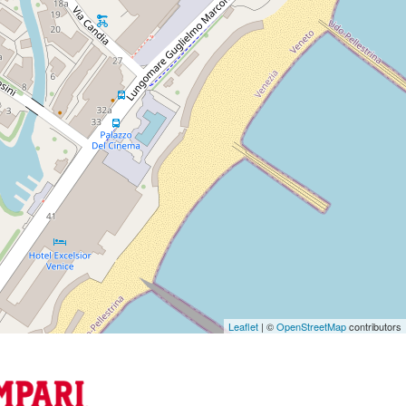
Leaflet
| ©
OpenStreetMap
contributors