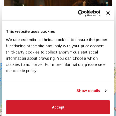
This website uses cookies
We use essential technical cookies to ensure the proper
functioning of the site and, only with your prior consent,
third-party cookies to collect anonymous statistical
information about browsing. You can choose which
cookies to authorize. For more information, please see
SALA
+
our cookie policy.
PERLA
−
LUNGOMARE
MARCONI
30126
Show details
LIDO
DI
VENEZIA
Accept
TEL.
0415218711