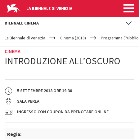
LA BIENNALE DI VENEZIA
BIENNALE CINEMA
YOUR
Salta al contenuto principale
ARE
La Biennale di Venezia
Cinema (2018)
Programma (Pubblic
HERE
CINEMA
INTRODUZIONE ALL’OSCURO
5 SETTEMBRE 2018
ORE
19:30
SALA PERLA
INGRESSO CON COUPON DA PRENOTARE ONLINE
Regia: