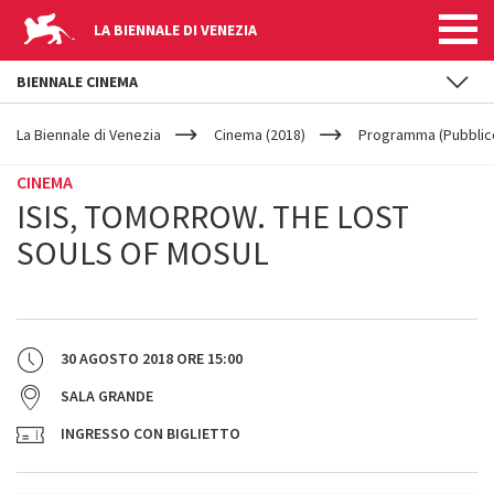
LA BIENNALE DI VENEZIA
BIENNALE CINEMA
YOUR
Salta al contenuto principale
ARE
La Biennale di Venezia
Cinema (2018)
Programma (Pubblic
HERE
CINEMA
ISIS, TOMORROW. THE LOST
SOULS OF MOSUL
30 AGOSTO 2018
ORE
15:00
SALA GRANDE
INGRESSO CON BIGLIETTO