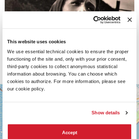
This website uses cookies
We use essential technical cookies to ensure the proper
functioning of the site and, only with your prior consent,
third-party cookies to collect anonymous statistical
information about browsing. You can choose which
cookies to authorize. For more information, please see
SALA
our cookie policy.
+
VOLPI
−
LUNGOMARE
MARCONI
Show details
30126
LIDO
DI
VENEZIA
Accept
TEL.