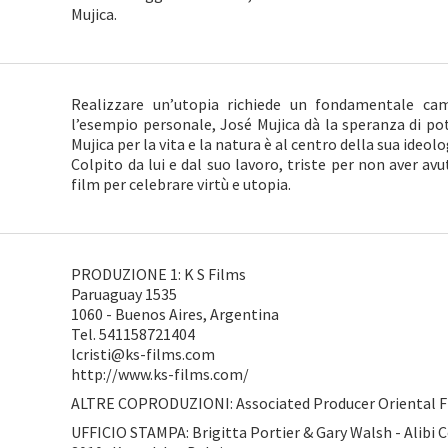
Mujica.
Realizzare un’utopia richiede un fondamentale cam
l’esempio personale, José Mujica dà la speranza di pot
Mujica per la vita e la natura è al centro della sua ideolo
Colpito da lui e dal suo lavoro, triste per non aver av
film per celebrare virtù e utopia.
PRODUZIONE 1: K S Films
Paruaguay 1535
1060 - Buenos Aires, Argentina
Tel. 541158721404
lcristi@ks-films.com
http://www.ks-films.com/
ALTRE COPRODUZIONI: Associated Producer Oriental F
UFFICIO STAMPA: Brigitta Portier & Gary Walsh - Alib