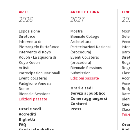
ARTE
ARCHITETTURA
CIN
2026
2027
20
Esposizione
Mostra
Mos
Direttrice
Biennale College
Sele
Intervento di
Architettura
Veni
Pietrangelo Buttafuoco
Partecipazioni Nazionali
Inte
Intervento di Koyo
(procedura)
Barb
Kouoh / La squadra di
Eventi Collaterali
Dire
Koyo Kouoh
(procedura)
Reg
Artisti
Biennale Sessions
Rego
Partecipazioni Nazionali
Submission
Clas
Eventi collaterali
Edizioni passate
Accr
Padiglione Venezia
Veni
Orari e sedi
Donor
Brid
Servizi al pubblico
Biennale Sessions
Date
Come raggiungerci
Edizioni passate
Bien
Contatti
Cin
Orari e sedi
Press
Clas
Accrediti
Ediz
Biglietti
FAQ
Orar
Servizi al pubblico
Bigl