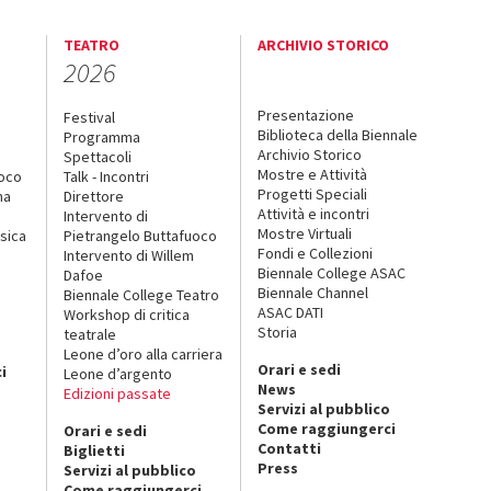
TEATRO
ARCHIVIO STORICO
2026
Presentazione
Festival
Biblioteca della Biennale
Programma
Archivio Storico
Spettacoli
Mostre e Attività
uoco
Talk - Incontri
Progetti Speciali
na
Direttore
Attività e incontri
Intervento di
Mostre Virtuali
sica
Pietrangelo Buttafuoco
Fondi e Collezioni
Intervento di Willem
Biennale College ASAC
Dafoe
Biennale Channel
Biennale College Teatro
ASAC DATI
Workshop di critica
Storia
teatrale
o
Leone d’oro alla carriera
Orari e sedi
i
Leone d’argento
News
Edizioni passate
Servizi al pubblico
Come raggiungerci
Orari e sedi
Contatti
Biglietti
Press
Servizi al pubblico
Come raggiungerci