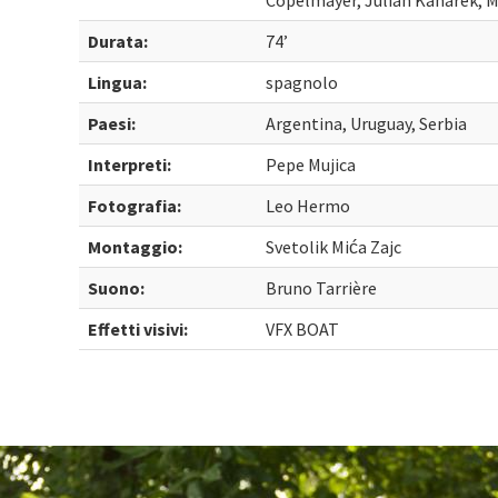
Copelmayer, Julian Kanarek, M
Durata:
74’
Lingua:
spagnolo
Paesi:
Argentina, Uruguay, Serbia
Interpreti:
Pepe Mujica
Fotografia:
Leo Hermo
Montaggio:
Svetolik Mića Zajc
Suono:
Bruno Tarrière
Effetti visivi:
VFX BOAT