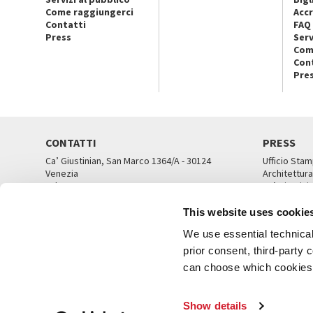
Come raggiungerci
Accr
Contatti
FAQ
Press
Serv
Com
Con
Pre
CONTATTI
PRESS
Ca’ Giustinian, San Marco 1364/A - 30124
Ufficio Stam
Venezia
Architettura
Tel. 041 5218711
Ca’ Giustini
email info@labiennale.org
UFFICI ST
This website uses cookie
TUTTI I CONTATTI
We use essential technical 
prior consent, third-party
can choose which cookies t
© L
Show details