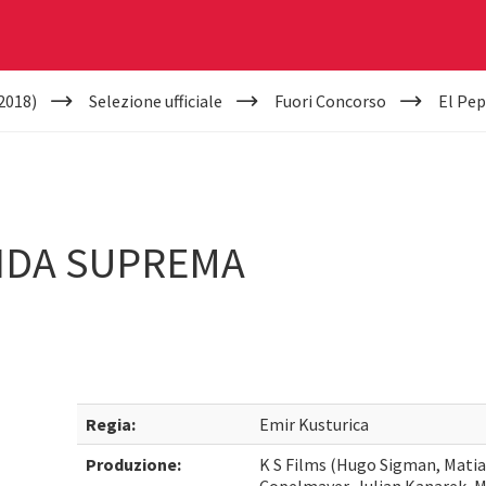
2018)
Selezione ufficiale
Fuori Concorso
El Pep
VIDA SUPREMA
Regia:
Emir Kusturica
Produzione:
K S Films (Hugo Sigman, Matias 