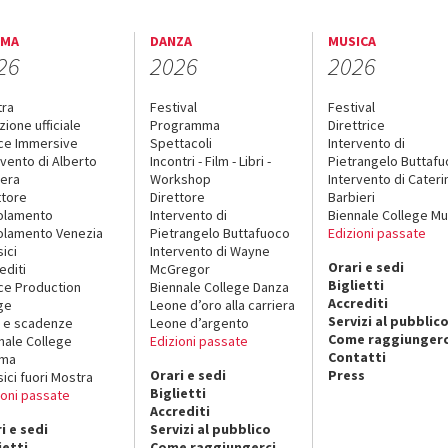
EMA
DANZA
MUSICA
26
2026
2026
tra
Festival
Festival
zione ufficiale
Programma
Direttrice
ce Immersive
Spettacoli
Intervento di
rvento di Alberto
Incontri - Film - Libri -
Pietrangelo Buttaf
era
Workshop
Intervento di Cateri
ttore
Direttore
Barbieri
olamento
Intervento di
Biennale College Mu
lamento Venezia
Pietrangelo Buttafuoco
Edizioni passate
sici
Intervento di Wayne
Orari e sedi
editi
McGregor
Biglietti
ce Production
Biennale College Danza
Accrediti
ge
Leone d’oro alla carriera
Servizi al pubblic
 e scadenze
Leone d’argento
Come raggiungerc
nale College
Edizioni passate
Contatti
ema
Orari e sedi
Press
sici fuori Mostra
Biglietti
ioni passate
Accrediti
i e sedi
Servizi al pubblico
ietti
Come raggiungerci