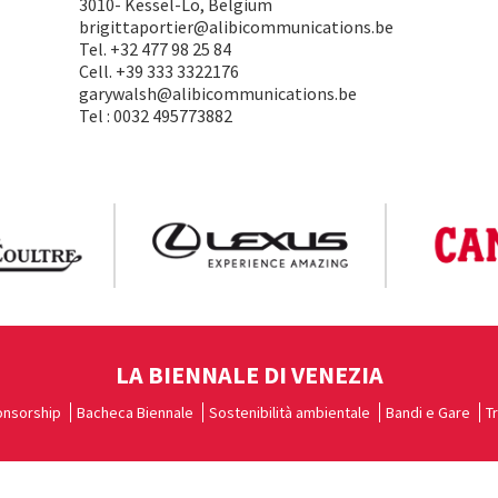
3010- Kessel-Lo, Belgium
brigittaportier@alibicommunications.be
Tel. +32 477 98 25 84
Cell. +39 333 3322176
garywalsh@alibicommunications.be
Tel : 0032 495773882
LA BIENNALE DI VENEZIA
nsorship
Bacheca Biennale
Sostenibilità ambientale
Bandi e Gare
T