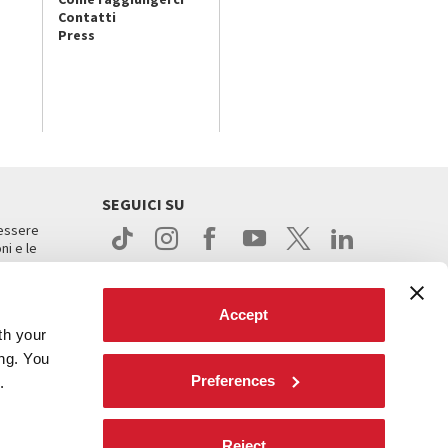
Contatti
Press
SEGUICI SU
 essere
ni e le
Accept
th your
ing. You
Preferences
.
ight
Reject