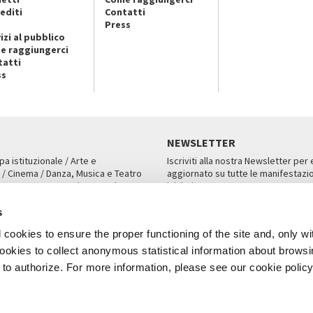
editi
Contatti
Press
izi al pubblico
e raggiungerci
tatti
ss
NEWSLETTER
pa istituzionale / Arte e
Iscriviti alla nostra Newsletter per
 / Cinema / Danza, Musica e Teatro
aggiornato su tutte le manifestazio
an, San Marco 1364/A, Venezia
iniziative.
AMPA
ISCRIVITI
s
cookies to ensure the proper functioning of the site and, only wi
 cookies to collect anonymous statistical information about brows
o authorize. For more information, please see our cookie policy
Note Legali
Privacy
Cookies
Credits
a Biennale di Venezia 2026 - Tutti i contenuti del sito sono coperti da copyr