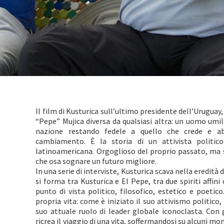
Il film di Kusturica sull’ultimo presidente dell’Uruguay,
“Pepe” Mujica diversa da qualsiasi altra: un uomo umil
nazione restando fedele a quello che crede e ab
cambiamento. È la storia di un attivista politico
latinoamericana. Orgoglioso del proprio passato, ma s
che osa sognare un futuro migliore.
In una serie di interviste, Kusturica scava nella eredità d
si forma tra Kusturica e El Pepe, tra due spiriti affini
punto di vista politico, filosofico, estetico e poetic
propria vita: come è iniziato il suo attivismo politico,
suo attuale ruolo di leader globale iconoclasta. Con
ricrea il viaggio di una vita, soffermandosi su alcuni 