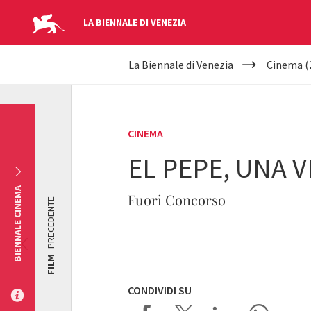
LA BIENNALE DI VENEZIA
YOUR
Salta al contenuto principale
La Biennale di Venezia
Cinema (
ARE
HERE
CINEMA
EL PEPE, UNA 
BIENNALE CINEMA
Fuori Concorso
PRECEDENTE
FILM
CONDIVIDI SU